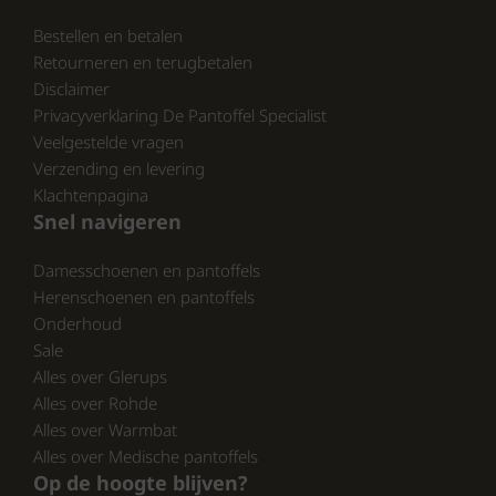
maar ook ontworpen met het oog op jouw
Bestellen en betalen
comfort. De combinatie van leer en suède
Retourneren en terugbetalen
zorgt ervoor dat je voeten de hele dag door
Disclaimer
goed aanvoelen. Of je nu een dagje uitgaat of
Privacyverklaring De Pantoffel Specialist
een wandeling maakt, deze sandalen zijn een
Veelgestelde vragen
uitstekende keuze.
Verzending en levering
CONCLUSIE:
Klachtenpagina
Snel navigeren
Wacht niet langer en ontdek het comfort van
Wolky dames sandalen. Bezoek
Damesschoenen en pantoffels
pantoffelspecialist.nl en kies jouw paar in de
Herenschoenen en pantoffels
mooie cognackleur. Ervaar zelf hoe stijl en
Onderhoud
comfort samenkomen in deze prachtige
Sale
sandalen!
Alles over Glerups
Alles over Rohde
Alles over Warmbat
Alles over Medische pantoffels
Op de hoogte blijven?