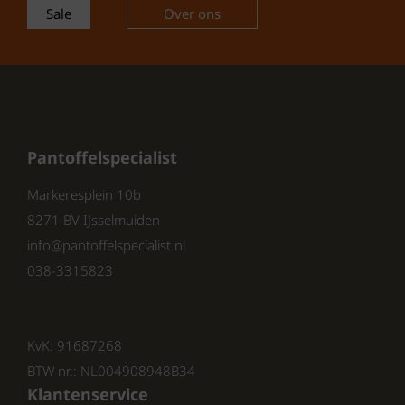
Sale
Over ons
beschikbaar in een stijlvolle
cognackleur, die bij veel outfits
past.
Waar te Kopen
Pantoffelspecialist
Wil je deze comfortabele Wolky dames
Markeresplein 10b
sandalen zelf ervaren? Ze zijn nu te koop bij
8271 BV IJsselmuiden
pantoffelspecialist.nl . Dit is de ideale plek om
info@pantoffelspecialist.nl
jouw nieuwe favoriete sandalen aan te
schaffen.
038-3315823
Waarom Kiezen voor Wolky Dames
KvK: 91687268
Sandalen?
BTW nr.: NL004908948B34
Klantenservice
Wolky dames sandalen zijn niet alleen stijlvol,