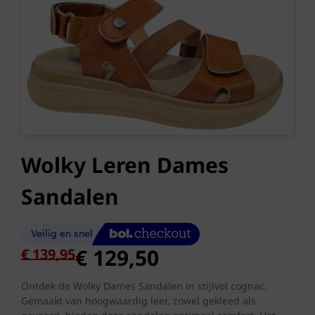
Wolky Leren Dames
Sandalen
Oorspronkelijke
Huidige
€
129,50
€
139,95
prijs
prijs
was:
is:
Ontdek de Wolky Dames Sandalen in stijlvol cognac.
Gemaakt van hoogwaardig leer, zowel gekleed als
€ 139,95.
€ 129,50.