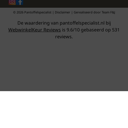
© 2026 Pantoffelspecialist | Disclaimer | Gerealiseerd door
Team F&J
De waardering van pantoffelspecialist.nl bij
WebwinkelKeur Reviews
is 9.6/10 gebaseerd op 531
reviews.
×
Maat