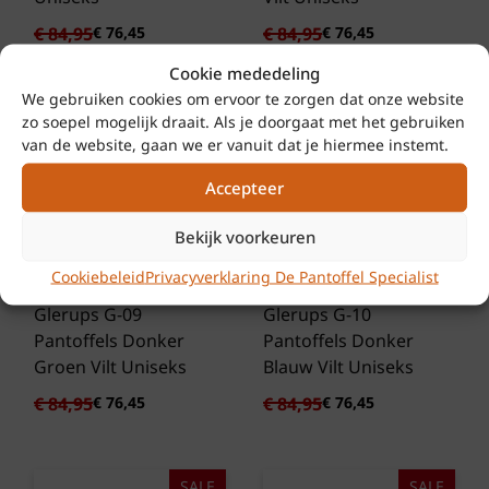
Oorspronkelijke
Huidige
Oorspronkelijke
Huidige
€
84,95
€
76,45
€
84,95
€
76,45
prijs
prijs
prijs
prijs
was:
is:
was:
is:
Cookie mededeling
€ 84,95.
€ 76,45.
€ 84,95.
€ 76,45.
We gebruiken cookies om ervoor te zorgen dat onze website
SALE
SALE
zo soepel mogelijk draait. Als je doorgaat met het gebruiken
van de website, gaan we er vanuit dat je hiermee instemt.
-10%
-10%
Accepteer
Bekijk voorkeuren
Cookiebeleid
Privacyverklaring De Pantoffel Specialist
Glerups G-09
Glerups G-10
Pantoffels Donker
Pantoffels Donker
Groen Vilt Uniseks
Blauw Vilt Uniseks
Oorspronkelijke
Huidige
Oorspronkelijke
Huidige
€
84,95
€
76,45
€
84,95
€
76,45
prijs
prijs
prijs
prijs
was:
is:
was:
is:
€ 84,95.
€ 76,45.
€ 84,95.
€ 76,45.
SALE
SALE