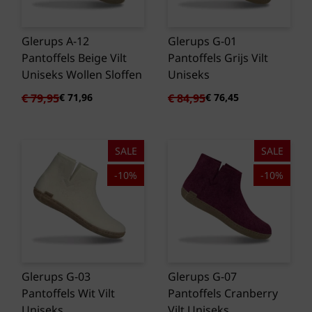
Glerups A-12
Glerups G-01
Pantoffels Beige Vilt
Pantoffels Grijs Vilt
Uniseks Wollen Sloffen
Uniseks
Oorspronkelijke
Huidige
Oorspronkelijke
Huidige
€
79,95
€
71,96
€
84,95
€
76,45
prijs
prijs
prijs
prijs
was:
is:
was:
is:
€ 79,95.
€ 71,96.
€ 84,95.
€ 76,45.
SALE
SALE
-10%
-10%
Glerups G-03
Glerups G-07
Pantoffels Wit Vilt
Pantoffels Cranberry
Uniseks
Vilt Uniseks