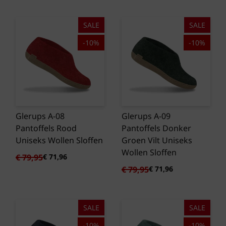
was:
is:
€ 79,95.
€ 71,96.
SALE
SALE
-10%
-10%
Glerups A-08
Glerups A-09
Pantoffels Rood
Pantoffels Donker
Uniseks Wollen Sloffen
Groen Vilt Uniseks
Wollen Sloffen
Oorspronkelijke
Huidige
€
79,95
€
71,96
prijs
prijs
Oorspronkelijke
Huidige
€
79,95
€
71,96
was:
is:
prijs
prijs
€ 79,95.
€ 71,96.
was:
is:
€ 79,95.
€ 71,96.
SALE
SALE
-10%
-10%