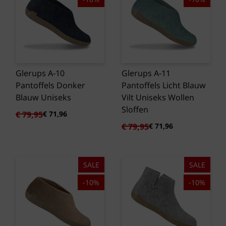
Glerups A-10
Glerups A-11
Pantoffels Donker
Pantoffels Licht Blauw
Blauw Uniseks
Vilt Uniseks Wollen
Sloffen
Oorspronkelijke
Huidige
€
79,95
€
71,96
prijs
prijs
Oorspronkelijke
Huidige
€
79,95
€
71,96
was:
is:
prijs
prijs
€ 79,95.
€ 71,96.
was:
is:
€ 79,95.
€ 71,96.
SALE
SALE
-10%
-10%