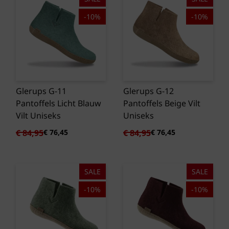
-10%
-10%
Glerups G-11
Glerups G-12
Pantoffels Licht Blauw
Pantoffels Beige Vilt
Vilt Uniseks
Uniseks
Oorspronkelijke
Huidige
Oorspronkelijke
Huidige
€
84,95
€
76,45
€
84,95
€
76,45
prijs
prijs
prijs
prijs
was:
is:
was:
is:
€ 84,95.
€ 76,45.
€ 84,95.
€ 76,45.
SALE
SALE
-10%
-10%