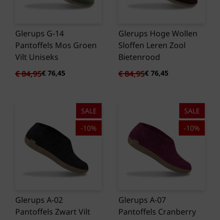
Glerups G-14
Glerups Hoge Wollen
Pantoffels Mos Groen
Sloffen Leren Zool
Vilt Uniseks
Bietenrood
Oorspronkelijke
Huidige
Oorspronkelijke
Huidige
€
84,95
€
76,45
€
84,95
€
76,45
prijs
prijs
prijs
prijs
was:
is:
was:
is:
€ 84,95.
€ 76,45.
€ 84,95.
€ 76,45.
SALE
SALE
-10%
-10%
Glerups A-02
Glerups A-07
Pantoffels Zwart Vilt
Pantoffels Cranberry