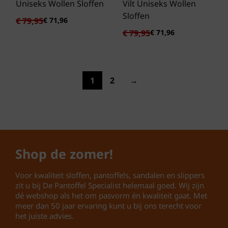
Uniseks Wollen Sloffen
Vilt Uniseks Wollen
Sloffen
Oorspronkelijke
Huidige
€
79,95
€
71,96
prijs
prijs
Oorspronkelijke
Huidige
€
79,95
€
71,96
was:
is:
prijs
prijs
€ 79,95.
€ 71,96.
was:
is:
€ 79,95.
€ 71,96.
1
2
→
Shop de zomer!
Voor kwaliteit sloffen, pantoffels, sandalen en slippers
zit u bij De Pantoffel Specialist helemaal goed. Wij zijn
dé webshop als het om pasvorm én kwaliteit gaat. Met
meer dan 50 jaar ervaring kunt u bij ons terecht voor
het juiste advies.