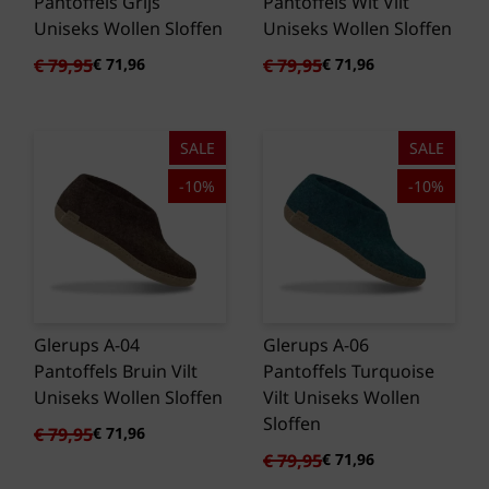
Pantoffels Grijs
Pantoffels Wit Vilt
Uniseks Wollen Sloffen
Uniseks Wollen Sloffen
Oorspronkelijke
Huidige
Oorspronkelijke
Huidige
€
79,95
€
71,96
€
79,95
€
71,96
prijs
prijs
prijs
prijs
was:
is:
was:
is:
€ 79,95.
€ 71,96.
€ 79,95.
€ 71,96.
SALE
SALE
-10%
-10%
Glerups A-04
Glerups A-06
Pantoffels Bruin Vilt
Pantoffels Turquoise
Uniseks Wollen Sloffen
Vilt Uniseks Wollen
Sloffen
Oorspronkelijke
Huidige
€
79,95
€
71,96
prijs
prijs
Oorspronkelijke
Huidige
€
79,95
€
71,96
was:
is:
prijs
prijs
€ 79,95.
€ 71,96.