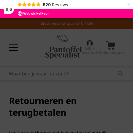
×
529
Reviews
9,6
Gratis verzending vanaf € 44,95
Mijn
account
Winkelwagen
Retourneren en
terugbetalen
Het kan voorkomen dat je jouw bestelling wilt