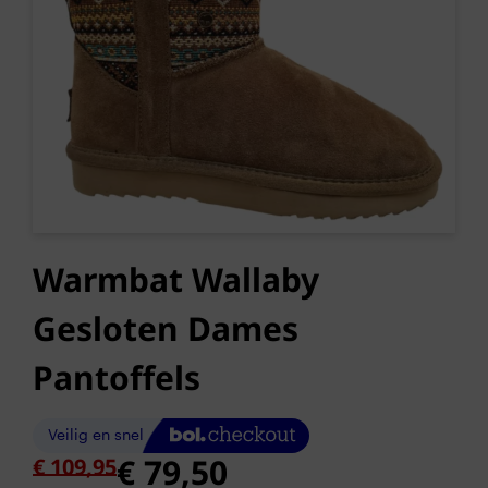
Warmbat Wallaby
Gesloten Dames
Pantoffels
Oorspronkelijke
Huidige
€
79,50
€
109,95