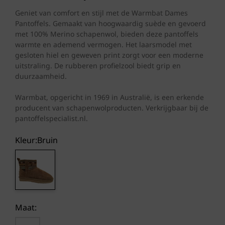
prijs
prijs
was:
is:
Geniet van comfort en stijl met de Warmbat Dames
Pantoffels. Gemaakt van hoogwaardig suède en gevoerd
€ 109,95.
€ 79,50.
met 100% Merino schapenwol, bieden deze pantoffels
warmte en ademend vermogen. Het laarsmodel met
gesloten hiel en geweven print zorgt voor een moderne
uitstraling. De rubberen profielzool biedt grip en
duurzaamheid.
Warmbat, opgericht in 1969 in Australië, is een erkende
producent van schapenwolproducten. Verkrijgbaar bij de
pantoffelspecialist.nl.
Kleur:
bruin
Maat: