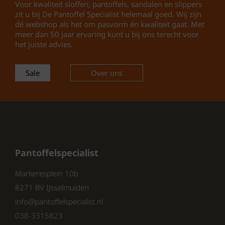
Voor kwaliteit sloffen, pantoffels, sandalen en slippers
Zachtheid
zit u bij De Pantoffel Specialist helemaal goed. Wij zijn
Sterkte
dé webshop als het om pasvorm én kwaliteit gaat. Met
Ademend vermogen
meer dan 50 jaar ervaring kunt u bij ons terecht voor
Temperatuurregulatie
het juiste advies.
Sale
Over ons
Door het gebruik van deze hoogwaardige wol
blijven je voeten altijd op de juiste
temperatuur, wat bijdraagt aan een optimaal
draagcomfort.
Pantoffelspecialist
De rubberen profielzool van de Warmbat
dames pantoffels zorgt voor uitstekende grip
Markeresplein 10b
en stabiliteit. Of je nu binnenshuis aan het
8271 BV IJsselmuiden
ontspannen bent of snel even naar buiten
info@pantoffelspecialist.nl
gaat, je kunt erop vertrouwen dat je stevig
038-3315823
staat. Dit maakt de pantoffels ideaal voor