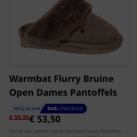
Warmbat Flurry Bruine
Open Dames Pantoffels
Oorspronkelijke
Huidige
€
53,50
€
59,95
prijs
prijs
was:
is:
Geniet van comfort met de Warmbat Dames Pantoffels.