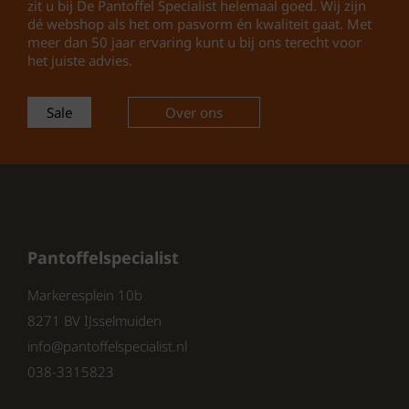
binnen als buiten.
zit u bij De Pantoffel Specialist helemaal goed. Wij zijn
dé webshop als het om pasvorm én kwaliteit gaat. Met
Kleur: De pantoffels zijn
meer dan 50 jaar ervaring kunt u bij ons terecht voor
verkrijgbaar in een warme bruine
het juiste advies.
tint die gemakkelijk te
combineren is met verschillende
Sale
Over ons
outfits.
Waarom Kiezen voor Warmbat?
Warmbat is opgericht in 1969 in Australië en
Pantoffelspecialist
behoort tot de oudste fabrikanten die
schapenwol gebruiken bij de productie van
Markeresplein 10b
hun producten. Het merk heeft een lange
8271 BV IJsselmuiden
geschiedenis van vakmanschap en kwaliteit.
info@pantoffelspecialist.nl
De Warmbat Dames Pantoffels zijn dan ook
een reflectie van deze traditie.
038-3315823