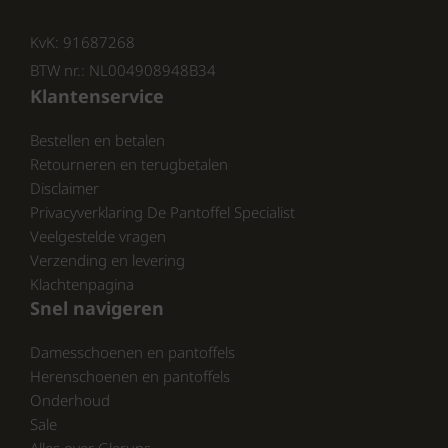
Voordelen van Merino Wol
KvK: 91687268
BTW nr.: NL004908948B34
De 100% Merino schapenwol in deze
Klantenservice
pantoffels biedt tal van voordelen:
Bestellen en betalen
Zachtheid: Merino wol is
Retourneren en terugbetalen
zijdezacht en comfortabel op de
Disclaimer
huid.
Privacyverklaring De Pantoffel Specialist
Temperatuurregulatie: Deze
Veelgestelde vragen
wolsoort houdt je voeten warm in
Verzending en levering
de winter en koel in de zomer.
Klachtenpagina
Snel navigeren
Ademend Vermogen: Merino wol
laat je voeten ademen, waardoor
Damesschoenen en pantoffels
ze fris blijven, zelfs na langdurig
Herenschoenen en pantoffels
dragen.
Onderhoud
Duurzaamheid: Merino wol is
Sale
sterk en gaat lang mee, wat het