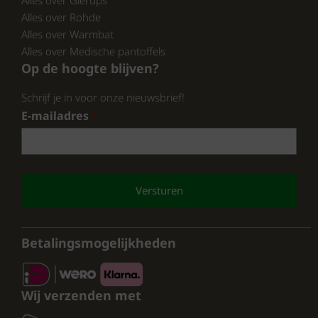
Alles over Glerups
een slimme investering maakt.
Alles over Rohde
Alles over Warmbat
Alles over Medische pantoffels
De Warmbat Dames Pantoffels zijn nu te
Op de hoogte blijven?
koop bij pantoffelspecialist.nl. Hier vind je een
uitgebreide selectie aan Warmbat-producten,
Schrijf je in voor onze nieuwsbrief!
zodat je de perfecte pantoffels kunt vinden
E-mailadres
*
die bij jouw stijl passen.
CAPTCHA
CONCLUSIE:
Investeer in comfort en kwaliteit met de
Warmbat Dames Pantoffels. Je voeten zullen
je dankbaar zijn! pantoffelspecialist.nl
Betalingsmogelijkheden
Wij verzenden met