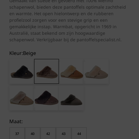
Gemaakt van suède en gevoerd met 100% Merino
€ 59,95.
€ 53,50.
schapenwol, bieden deze pantoffels optimale zachtheid
en warmte. Het open hielontwerp en de rubberen
profielzool zorgen voor een stevige grip en een
gemakkelijke instap. Warmbat, opgericht in 1969 in
Australië, staat bekend om zijn hoogwaardige
schapenwol. Verkrijgbaar bij de pantoffelspecialist.nl.
Kleur:
beige
Maat:
37
40
42
43
44