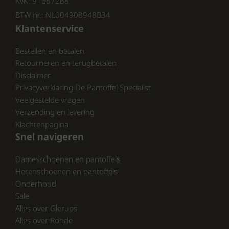
KvK: 91687268
je niet alleen een uitstekende prijs, maar ook
een breed aanbod van pantoffels die voldoen
BTW nr.: NL004908948B34
aan de hoogste kwaliteitsnormen.
Klantenservice
Bestellen en betalen
CONCLUSIE:
Retourneren en terugbetalen
Disclaimer
Wacht niet langer en ervaar zelf de voordelen
Privacyverklaring De Pantoffel Specialist
van de Warmbat Heren Pantoffels! Je voeten
Veelgestelde vragen
verdienen het beste.
Verzending en levering
Klachtenpagina
Snel navigeren
Damesschoenen en pantoffels
Herenschoenen en pantoffels
Onderhoud
Sale
Alles over Glerups
Alles over Rohde