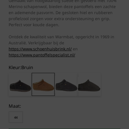
Gemaakt van hoogwaardig suède en gevoerd met 100%
€ 79,95.
€ 67,96.
Merino schapenwol, bieden deze pantoffels een zachte
en ademende pasvorm. De gesloten hiel en rubberen
profielzool zorgen voor extra ondersteuning en grip.
Perfect voor koude dagen.
Ontdek de kwaliteit van Warmbat, opgericht in 1969 in
Australië. Verkrijgbaar bij de
https://www.schoenhuisbrink.nl/
en
https://www.pantoffelspecialist.nl/
Kleur:
bruin
Maat:
44