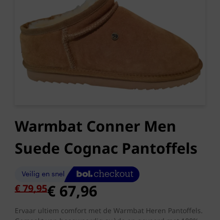
Warmbat Conner Men
Suede Cognac Pantoffels
Oorspronkelijke
Huidige
€
67,96
€
79,95
prijs
prijs
was:
is:
Ervaar ultiem comfort met de Warmbat Heren Pantoffels.