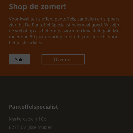
Shop de zomer!
Seizoen:
lente / zomer 2026
Voor kwaliteit sloffen, pantoffels, sandalen en slippers
✔ Waarom kiezen voor de Rohde
zit u bij De Pantoffel Specialist helemaal goed. Wij zijn
6336 sandalen?
dé webshop als het om pasvorm én kwaliteit gaat. Met
meer dan 50 jaar ervaring kunt u bij ons terecht voor
Comfortabele
Rohde dames
het juiste advies.
sandalen
voor dagelijks gebruik
Zacht leren bovenwerk voor een
Sale
Over ons
luxe uitstraling
Praktische klittenbandsluiting
voor snelle instap
Stevige rubberen zool met goede
grip
Tijdloze zwarte kleur die overal bij
Pantoffelspecialist
past
Normale pasvorm – geschikt voor
Markeresplein 10b
de meeste voeten
8271 BV IJsselmuiden