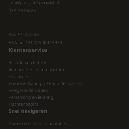
✔ Perfect voor
info@pantoffelspecialist.nl
038-3315823
Zoek je
zwarte leren dames sandalen
,
comfortabele zomerschoenen of
betrouwbare
Rohde sandalen dames
? De
KvK: 91687268
Rohde 6336 is ideaal voor wandelen, reizen,
BTW nr.: NL004908948B34
werk of casual zomerdagen.
Klantenservice
Bestel jouw Rohde 6336 dames sandalen
zwart vandaag nog en ervaar het comfort van
Bestellen en betalen
echt leer!
Retourneren en terugbetalen
Bekijk onze volledige collectie van Rohde op:
Disclaimer
https://www.schoenhuisbrink.nl/merk/rohde/
Privacyverklaring De Pantoffel Specialist
en
Veelgestelde vragen
https://www.pantoffelspecialist.nl/merken/rohde/
Verzending en levering
Klachtenpagina
En ontdek wat wij nog meer te bieden
Snel navigeren
hebben.
Damesschoenen en pantoffels