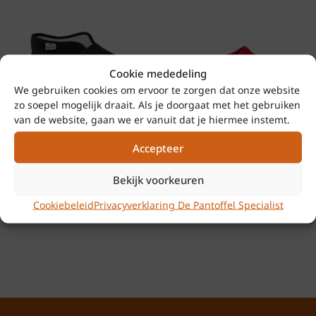
Nee
sandalen
staan bekend om hun betrouwbare
pasvorm en duurzame kwaliteit — ideaal voor
Merken
dagelijks gebruik, vakantie of een zomerse
Rohde
wandeling.
Cookie mededeling
We gebruiken cookies om ervoor te zorgen dat onze website
Kleur
✔ Belangrijkste kenmerken
zo soepel mogelijk draait. Als je doorgaat met het gebruiken
Zwart
van de website, gaan we er vanuit dat je hiermee instemt.
VAROMED 60920 60
Rohde 2291 43
Merk:
Rohde
Dames en Heren
Pantoffels Open Rood
Voering
Model:
6336
Accepteer
Verbandpantoffel
Textiel Dames
Type:
dames sandalen
Leer
Klittenbandsluitingen
€
39,95
Kleur:
zwart (90)
Bekijk voorkeuren
Zwart
Materiaal buitenkant:
Cookiebeleid
Privacyverklaring De Pantoffel Specialist
€
99,95
hoogwaardig leer
Voering:
ademend leer
Voetbed:
vast leren voetbed
Zool:
rubberen profielzool met
goede grip
Sluiting:
verstelbaar klittenband
Pasvorm:
normaal