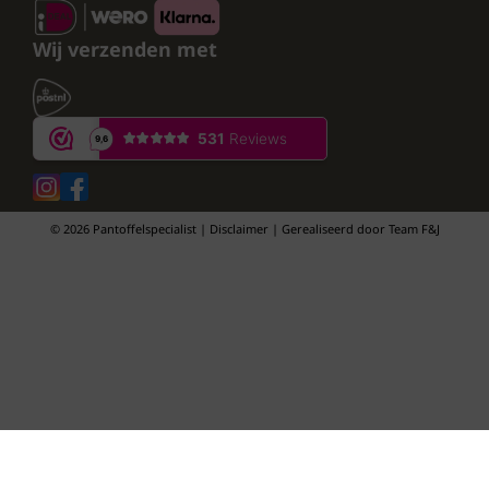
Wij verzenden met
© 2026 Pantoffelspecialist | Disclaimer | Gerealiseerd door
Team F&J