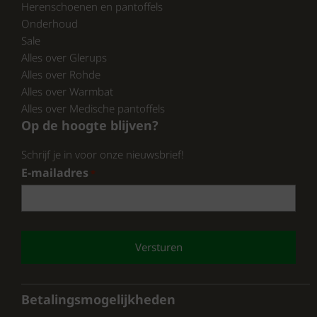
Herenschoenen en pantoffels
Onderhoud
Sale
Als je op zoek bent naar Rohde heren
Alles over Glerups
slippers, dan zit je goed met deze kenmerken.
Alles over Rohde
Of je nu thuis bent of een dagje weg, deze
Alles over Warmbat
slippers bieden de perfecte mix van comfort
Alles over Medische pantoffels
en stijl. Kies voor zwart en geniet van de
Op de hoogte blijven?
kwaliteit die Rohde te bieden heeft.
Schrijf je in voor onze nieuwsbrief!
Bekijk onze volledige collectie van Rohde op:
E-mailadres
*
https://www.schoenhuisbrink.nl/merk/rohde/
en
https://www.pantoffelspecialist.nl/merken/rohde/
CAPTCHA
En ontdek wat wij nog meer te bieden
hebben.
Betalingsmogelijkheden