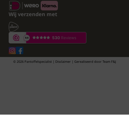
Wij verzenden met
© 2026 Pantoffelspecialist | Disclaimer | Gerealiseerd door
Team F&J