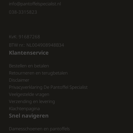
de kleur zwart, wat ze veelzijdig maakt. Zwart
info@pantoffelspecialist.nl
is een tijdloze kleur die gemakkelijk te
038-3315823
combineren is met verschillende outfits, van
casual tot gekleed.
KvK: 91687268
BTW nr.: NL004908948B34
Waarom Kiezen voor Rohde?
Klantenservice
Bestellen en betalen
Rohde is niet zomaar een merk; het is een
Retourneren en terugbetalen
gevestigde naam in de wereld van slippers,
Disclaimer
sandalen en pantoffels. Met hun focus op
Privacyverklaring De Pantoffel Specialist
kwaliteit en comfort, zijn ze een uitstekende
Veelgestelde vragen
keuze voor iedereen die op zoek is naar
Verzending en levering
betrouwbare en stijlvolle schoenen.
Klachtenpagina
Snel navigeren
Damesschoenen en pantoffels
Conclusie