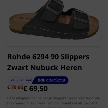
Rohde 6294 90 Slippers
Zwart Nubuck Heren
Oorspronkelijke
Huidige
€
69,50
€
79,95
prijs
prijs
was:
is:
Deze elegante Rohde heren slippers zijn vervaardigd van
hoogwaardig leer, zowel aan de buitenkant als gevoerd
€ 79,95.
€ 69,50.