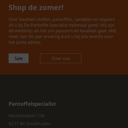
buiten loopt.
Shop de zomer!
Zacht Suède Voorgemaakt
Voetbed: Het voetbed is
Voor kwaliteit sloffen, pantoffels, sandalen en slippers
voorgevormd en bekleed met
zit u bij De Pantoffel Specialist helemaal goed. Wij zijn
zacht suède, wat zorgt voor
dé webshop als het om pasvorm én kwaliteit gaat. Met
optimaal comfort. Dit maakt de
meer dan 50 jaar ervaring kunt u bij ons terecht voor
slippers ideaal voor langdurig
het juiste advies.
gebruik.
Gesp Sluiting: De slippers zijn
Sale
Over ons
voorzien van een praktische gesp
sluiting. Dit maakt het eenvoudig
om de slippers aan en uit te
trekken en zorgt voor een goede
pasvorm.
Pantoffelspecialist
Markeresplein 10b
De Rohde heren slippers zijn verkrijgbaar in
8271 BV IJsselmuiden