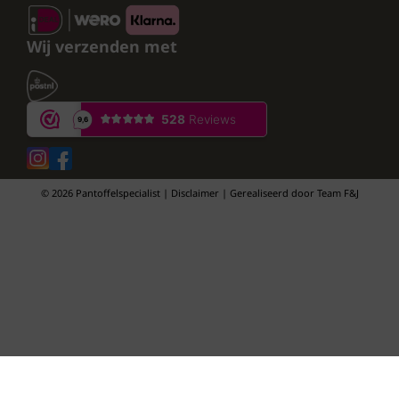
Wij verzenden met
© 2026 Pantoffelspecialist | Disclaimer | Gerealiseerd door
Team F&J