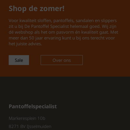
Shop de zomer!
Sluiting:
Klittenband – eenvoudig
aan- en uit te trekken, verstelbaar
voor een perfecte pasvorm.
Voor kwaliteit sloffen, pantoffels, sandalen en slippers
zit u bij De Pantoffel Specialist helemaal goed. Wij zijn
Pasvorm:
Normaal – geschikt voor
dé webshop als het om pasvorm én kwaliteit gaat. Met
de meeste voettypes.
meer dan 50 jaar ervaring kunt u bij ons terecht voor
Seizoen:
Continu – ideaal voor
het juiste advies.
gebruik het hele jaar door.
Sale
Over ons
Deze
Rohde slippers dames 5865
combineren
een klassiek ontwerp met modern comfort.
Het
suede voetbed
vormt zich naar de voet
voor een natuurlijke ondersteuning, terwijl de
rubberen zool
zorgt voor stabiliteit en
veiligheid op elke ondergrond. Dankzij de
klittenband sluiting
zijn de slippers makkelijk
Pantoffelspecialist
aan te passen, waardoor ze zowel praktisch
als stijlvol zijn.
Markeresplein 10b
8271 BV IJsselmuiden
Waarom kiezen voor Rohde 5865 Dames