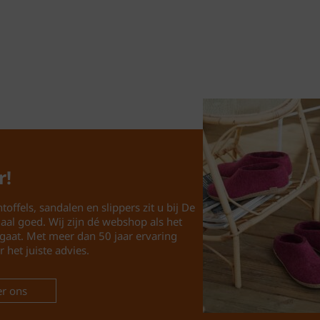
en geniet van een licht
Bekijk onze volledige c
https://www.schoenhui
https://www.pantoffels
En ontdek wat wij nog 
r!
toffels, sandalen en slippers zit u bij De
maal goed. Wij zijn dé webshop als het
gaat. Met meer dan 50 jaar ervaring
r het juiste advies.
r ons