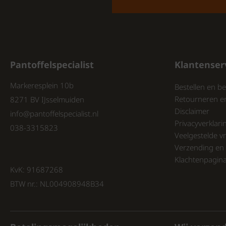
Pantoffelspecialist
Klantenser
Markeresplein 10b
Bestellen en be
Retourneren e
8271 BV IJsselmuiden
Disclaimer
info@pantoffelspecialist.nl
Privacyverklari
038-3315823
Veelgestelde v
Verzending en 
Klachtenpagin
KvK: 91687268
BTW nr.: NL004908948B34