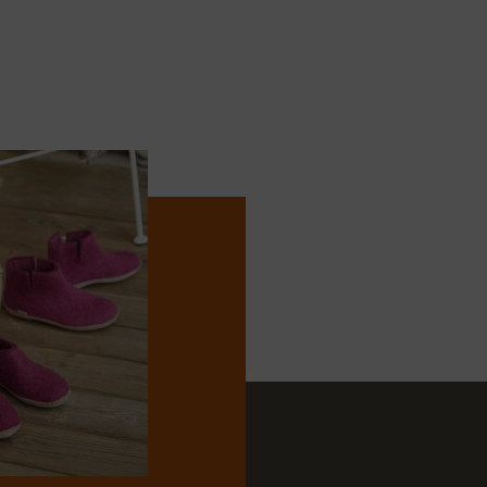
e, comfortabele pasvorm bij elk stapje deze zomer.
ollectie van Rohde op:
sbrink.nl/merk/rohde/
en
pecialist.nl/merken/rohde/
meer te bieden hebben.