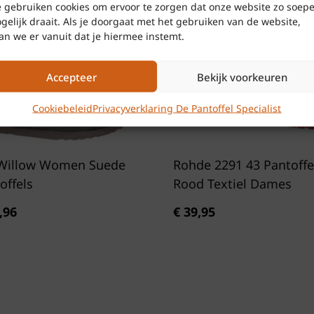
Sluiting:
Dub
Merken
Ro
 gebruiken cookies om ervoor te zorgen dat onze website zo soepe
SALE
gelijk draait. Als je doorgaat met het gebruiken van de website,
-10%
an we er vanuit dat je hiermee instemt.
Perfecte pasvorm en
Kleur
Be
Pasvorm:
No
Accepteer
Bekijk voorkeuren
Voering
Su
Seizoen:
On
Kleur:
Neut
Cookiebeleid
Privacyverklaring De Pantoffel Specialist
outfit
Waarom kiezen voo
Willow Women Suede
Rohde 2291 43 Pantoff
offels
Rood Textiel Dames
Comfortabel
uitstapjes
elijke
,96
€
39,95
Hoogwaardi
Eenvoudig a
Tijdloos de
Rohde 5855 dames slip
kwaliteit. Voeg deze
be