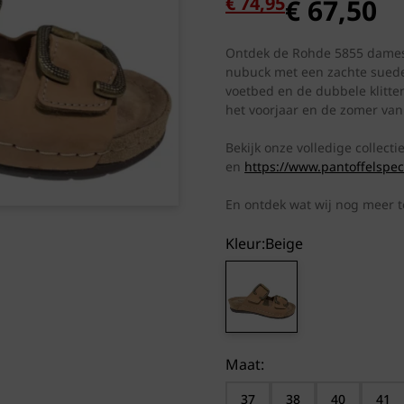
Oorspronkelijke
Huidige
€
74,95
€
67,50
prijs
prijs
was:
is:
Ontdek de Rohde 5855 dames s
€ 74,95.
€ 67,50.
nubuck met een zachte suede 
voetbed en de dubbele klitte
het voorjaar en de zomer van 
Bekijk onze volledige collect
en
https://www.pantoffelspec
En ontdek wat wij nog meer 
Kleur:
beige
Maat:
37
38
40
41