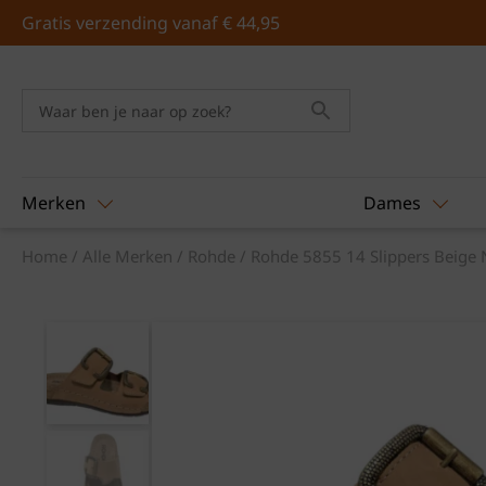
Skip
Gratis verzending vanaf € 44,95
to
content
Merken
Dames
Home
/
Alle Merken
/
Rohde
/ Rohde 5855 14 Slippers Beige