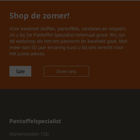
loopervaring.
Rubberen Profielzool: De
Shop de zomer!
rubberen zool biedt uitstekende
grip en demping, waardoor je
Voor kwaliteit sloffen, pantoffels, sandalen en slippers
comfortabel kunt lopen.
zit u bij De Pantoffel Specialist helemaal goed. Wij zijn
Voorgevormd Voetbed: Het
dé webshop als het om pasvorm én kwaliteit gaat. Met
voorgevormde voetbed
meer dan 50 jaar ervaring kunt u bij ons terecht voor
ondersteunt de natuurlijke vorm
het juiste advies.
van je voet, wat bijdraagt aan een
goede houding.
Sale
Over ons
Kleur Goud: De slippers zijn
verkrijgbaar in een elegante
gouden kleur, perfect voor diverse
gelegenheden.
Pantoffelspecialist
Waarom Kiezen voor Rohde?
Markeresplein 10b