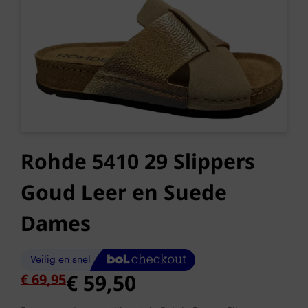
Rohde 5410 29 Slippers
Goud Leer en Suede
Dames
Oorspronkelijke
Huidige
€
59,50
€
69,95
prijs
prijs