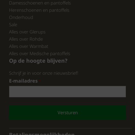
Rohde heeft zijn reputatie opgebouwd door
Damesschoenen en pantoffels
de jaren heen, en met de dames slippers
Herenschoenen en pantoffels
bewijst het merk opnieuw dat stijl en comfort
Onderhoud
hand in hand gaan. Kies voor Rohde en
Sale
ervaar het zelf!
Alles over Glerups
Alles over Rohde
Alles over Warmbat
CONCLUSIE:
Alles over Medische pantoffels
Bekijk onze volledige collectie van Rohde op:
Op de hoogte blijven?
https://www.schoenhuisbrink.nl/merk/rohde/
Schrijf je in voor onze nieuwsbrief!
en
E-mailadres
*
https://www.pantoffelspecialist.nl/merken/rohde/
En ontdek wat wij nog meer te bieden
hebben.
CAPTCHA
. De perfecte combinatie van kwaliteit,
comfort en stijl wacht op je.
Betalingsmogelijkheden