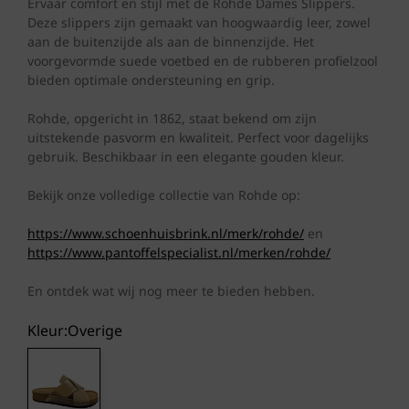
was:
is:
Ervaar comfort en stijl met de Rohde Dames Slippers.
Deze slippers zijn gemaakt van hoogwaardig leer, zowel
€ 69,95.
€ 59,50.
aan de buitenzijde als aan de binnenzijde. Het
voorgevormde suede voetbed en de rubberen profielzool
bieden optimale ondersteuning en grip.
Rohde, opgericht in 1862, staat bekend om zijn
uitstekende pasvorm en kwaliteit. Perfect voor dagelijks
gebruik. Beschikbaar in een elegante gouden kleur.
Bekijk onze volledige collectie van Rohde op:
https://www.schoenhuisbrink.nl/merk/rohde/
en
https://www.pantoffelspecialist.nl/merken/rohde/
En ontdek wat wij nog meer te bieden hebben.
Kleur:
overige