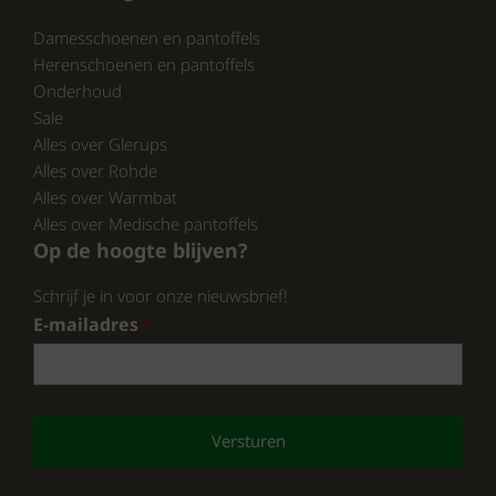
Damesschoenen en pantoffels
Ben je geïnteresseerd in de Rohde heren
Herenschoenen en pantoffels
pantoffels? Dan kun je ze nu eenvoudig
Onderhoud
kopen bij
https://www.schoenhuisbrink.nl/
en
Sale
https://www.pantoffelspecialist.nl/
. Geniet
Alles over Glerups
van de combinatie van stijl, comfort en
Alles over Rohde
kwaliteit in jouw nieuwe pantoffels.
Alles over Warmbat
Alles over Medische pantoffels
Op de hoogte blijven?
CONCLUSIE:
Schrijf je in voor onze nieuwsbrief!
Wacht niet langer en ervaar zelf het comfort
E-mailadres
*
van de Rohde heren pantoffels bij de
https://www.schoenhuisbrink.nl/
en
https://www.pantoffelspecialist.nl/
CAPTCHA