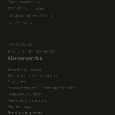
Markeresplein 10b
Zoek je kwalitatieve
heren sloffen van Rohde
8271 BV IJsselmuiden
met een comfortabele pasvorm en een
verzorgde uitstraling? Dan zijn de
Rohde 2782
info@pantoffelspecialist.nl
17 pantoffels
een uitstekende keuze.
038-3315823
De Geschiedenis van Rohde
KvK: 91687268
BTW nr.: NL004908948B34
Rohde is een gerenommeerd Duits merk,
Klantenservice
opgericht in 1862 door Erich Rohde. Sinds de
oprichting heeft het merk een sterke
Bestellen en betalen
reputatie opgebouwd als betrouwbare
Retourneren en terugbetalen
leverancier van goede kwaliteit pantoffels
Disclaimer
met een uitstekende pasvorm. Dit maakt de
Privacyverklaring De Pantoffel Specialist
Rohde heren pantoffels een populaire keuze
Veelgestelde vragen
onder consumenten die waarde hechten aan
Verzending en levering
comfort en duurzaamheid.
Klachtenpagina
Snel navigeren