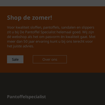
instappen
Zool:
Rubberen zool met goede
grip
Shop de zomer!
Leest:
Normale leest
Gebruik:
Ideaal voor thuis en
Voor kwaliteit sloffen, pantoffels, sandalen en slippers
dagelijks comfort
zit u bij De Pantoffel Specialist helemaal goed. Wij zijn
dé webshop als het om pasvorm én kwaliteit gaat. Met
Waarom kiezen voor de Rohde 2782
meer dan 50 jaar ervaring kunt u bij ons terecht voor
het juiste advies.
17?
Comfortabele
heren pantoffels
Sale
Over ons
met warme viltvoering
Praktische
open hiel
voor snel
aan- en uittrekken
Slijtvaste
rubberen zool
voor
veilig lopen in huis
Tijdloze
beige sloffen
die passen
Pantoffelspecialist
bij elke loungewear