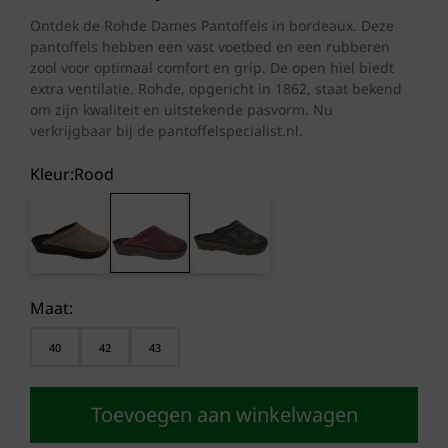
prijs
prijs
was:
is:
Ontdek de Rohde Dames Pantoffels in bordeaux. Deze
pantoffels hebben een vast voetbed en een rubberen
€ 34,95.
€ 29,50.
zool voor optimaal comfort en grip. De open hiel biedt
extra ventilatie. Rohde, opgericht in 1862, staat bekend
om zijn kwaliteit en uitstekende pasvorm. Nu
verkrijgbaar bij de pantoffelspecialist.nl.
Kleur:
rood
Maat:
40
42
43
Toevoegen aan winkelwagen