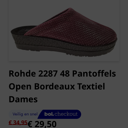
Rohde 2287 48 Pantoffels
Open Bordeaux Textiel
Dames
Oorspronkelijke
Huidige
€
29,50
€
34,95