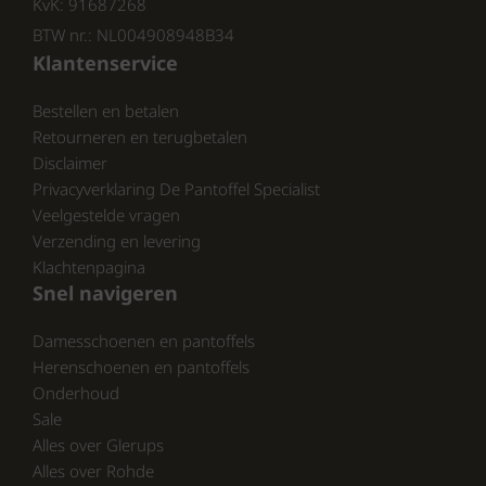
ze een aanwinst voor elke schoenencollectie.
KvK: 91687268
BTW nr.: NL004908948B34
Klantenservice
Conclusie:
Kies vandaag nog voor de Rohde dames
Bestellen en betalen
pantoffels en ervaar zelf het verschil dat
Retourneren en terugbetalen
kwaliteit kan maken! pantoffelspecialist.nl
Disclaimer
Privacyverklaring De Pantoffel Specialist
Veelgestelde vragen
Verzending en levering
Klachtenpagina
Snel navigeren
Damesschoenen en pantoffels
Herenschoenen en pantoffels
Onderhoud
Sale
Alles over Glerups
Alles over Rohde