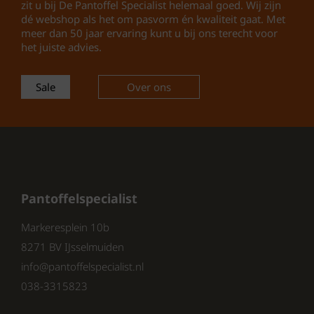
zit u bij De Pantoffel Specialist helemaal goed. Wij zijn
Waarom kiezen voor de Rohde 2224
dé webshop als het om pasvorm én kwaliteit gaat. Met
90 pantoffels?
meer dan 50 jaar ervaring kunt u bij ons terecht voor
het juiste advies.
Comfortabele
dames sloffen
met
gesloten hiel
Sale
Over ons
Ideaal als warme
pantoffels voor
dames
Stevige
rubberen zool
voor veilig
lopen in huis
Duurzame kwaliteit van
Rohde
Tijdloos
zwart design
, makkelijk te
Pantoffelspecialist
combineren
Markeresplein 10b
Deze
Rohde dames pantoffels
zijn perfect
8271 BV IJsselmuiden
voor wie op zoek is naar comfortabele,
warme en stabiele
sloffen met gesloten hiel
.
info@pantoffelspecialist.nl
Ideaal voor thuisgebruik, met de kwaliteit en
038-3315823
pasvorm die je van Rohde mag verwachten.