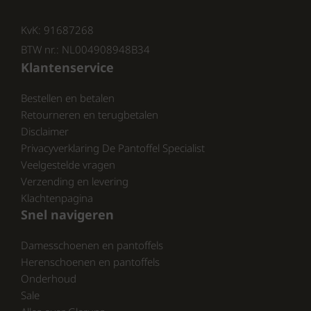
KvK: 91687268
Ben je geïnteresseerd in het aanschaffen van
de Rohde dames pantoffels? Ze zijn nu te
BTW nr.: NL004908948B34
koop bij
https://www.schoenhuisbrink.nl/
en
Klantenservice
https://www.pantoffelspecialist.nl/
. Hier vind
Bestellen en betalen
je een uitgebreid assortiment van Rohde
Retourneren en terugbetalen
pantoffels, allemaal ontworpen met jouw
Disclaimer
comfort in gedachten.
Privacyverklaring De Pantoffel Specialist
Veelgestelde vragen
CONCLUSIE:
Verzending en levering
Klachtenpagina
Wacht niet langer en ontdek zelf het comfort
Snel navigeren
van de Rohde dames pantoffels. Bezoek
https://www.schoenhuisbrink.nl/
en
Damesschoenen en pantoffels
https://www.pantoffelspecialist.nl/
en vind
Herenschoenen en pantoffels
jouw perfecte paar vandaag nog!
Onderhoud
Sale