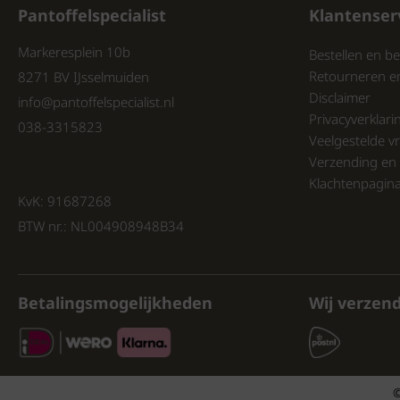
Pantoffelspecialist
Klantenser
Markeresplein 10b
Bestellen en be
Retourneren e
8271 BV IJsselmuiden
Disclaimer
info@pantoffelspecialist.nl
Privacyverklari
038-3315823
Veelgestelde v
Verzending en 
Klachtenpagin
KvK: 91687268
BTW nr.: NL004908948B34
Betalingsmogelijkheden
Wij verzen
©