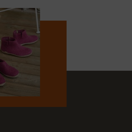
ls zijn nu te koop bij de
brink.nl/
en
https://www.pantoffelspecialist.nl/
. Hier
rtiment aan Rohde sloffen, perfect voor de moderne
ar comfort en elegantie.
ntdek het comfort van Rohde dames pantoffels
zullen je dankbaar zijn!