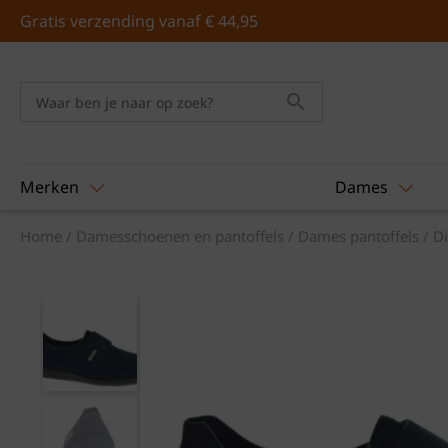
Skip
Gratis verzending vanaf € 44,95
to
content
Merken
Dames
Home
/
Damesschoenen en pantoffels
/
Dames pantoffels
/
Di