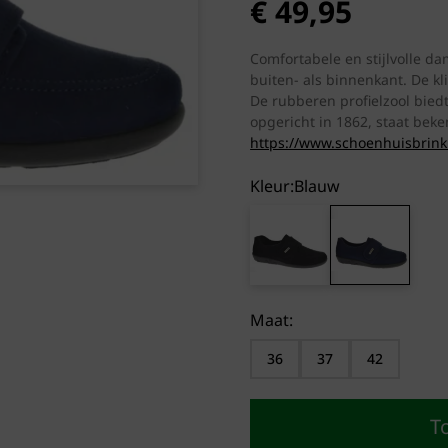
€
49,95
Comfortabele en stijlvolle d
buiten- als binnenkant. De k
De rubberen profielzool bied
opgericht in 1862, staat beke
https://www.schoenhuisbrink.
Kleur:
blauw
Maat:
36
37
42
T