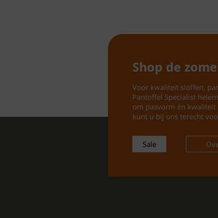
Shop de zome
Voor kwaliteit sloffen, pan
Pantoffel Specialist hele
om pasvorm én kwaliteit 
kunt u bij ons terecht voo
Sale
Ove