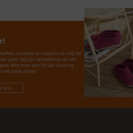
gebruik in huis.
Waar te Kopen?
De Rohde dames pantoffe
r!
https://www.schoenhuis
vind je een breed asso
toffels, sandalen en slippers zit u bij De
vrouw die op zoek is na
maal goed. Wij zijn dé webshop als het
gaat. Met meer dan 50 jaar ervaring
r het juiste advies.
CONCLUSIE:
Wacht niet langer en o
r ons
vandaag nog. Je voeten 