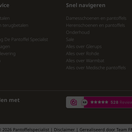
vice
Snel navigeren
talen
Damesschoenen en pantoffels
n terugbetalen
Herenschoenen en pantoffels
Onderhoud
ng De Pantoffel Specialist
Sale
ragen
Alles over Glerups
levering
Alles over Rohde
a
Alles over Warmbat
Alles over Medische pantoffels
den met
 2026 Pantoffelspecialist | Disclaimer | Gerealiseerd door
Team F