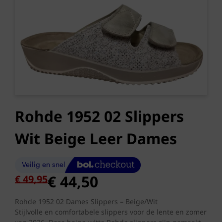
Rohde 1952 02 Slippers
Wit Beige Leer Dames
Oorspronkelijke
Huidige
€
44,50
€
49,95
prijs
prijs
was:
is:
Rohde 1952 02 Dames Slippers – Beige/Wit
Stijlvolle en comfortabele slippers voor de lente en zomer
€ 49,95.
€ 44,50.