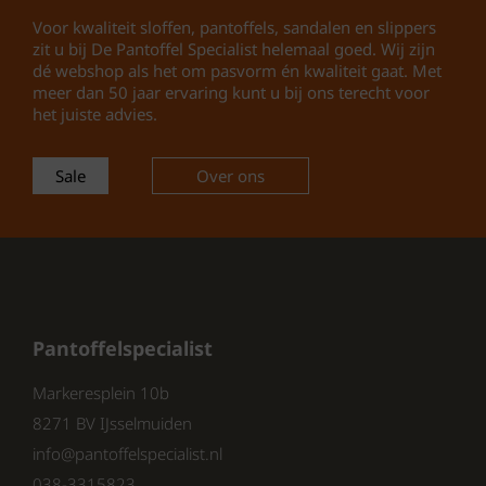
Voor kwaliteit sloffen, pantoffels, sandalen en slippers
Waarom kiezen voor Rohde 1952 02
zit u bij De Pantoffel Specialist helemaal goed. Wij zijn
dé webshop als het om pasvorm én kwaliteit gaat. Met
Dames Slippers?
meer dan 50 jaar ervaring kunt u bij ons terecht voor
het juiste advies.
Comfortabele
leren slippers
die
de voet ondersteunen
Sale
Over ons
Trendy beige en wit design
dat bij
iedere zomerse outfit past
Rubberen profielzool
voor extra
grip op verschillende
ondergronden
Eenvoudige klittenband sluiting
voor snel en makkelijk dragen
Pantoffelspecialist
Duurzaam materiaal dat lang
meegaat, ideaal voor dagelijks
Markeresplein 10b
gebruik
8271 BV IJsselmuiden
info@pantoffelspecialist.nl
Perfect voor:
038-3315823