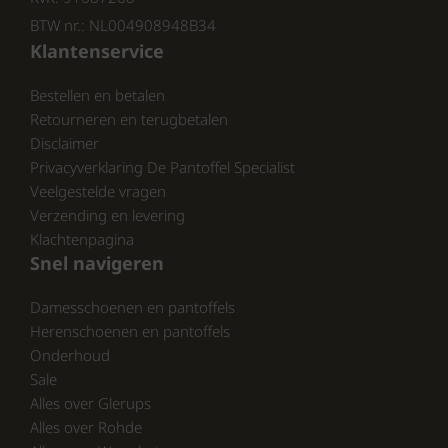
BTW nr.: NL004908948B34
Klantenservice
Waar te Kopen
Bestellen en betalen
Ben je geïnteresseerd in het kopen van Rohde
Retourneren en terugbetalen
dames sandalen? Ze zijn nu beschikbaar bij
Disclaimer
de pantoffelspecialist.nl . Hier vind je een
Privacyverklaring De Pantoffel Specialist
uitstekende selectie van deze hoogwaardige
Veelgestelde vragen
sandalen, perfect voor elke gelegenheid.
Verzending en levering
Klachtenpagina
Snel navigeren
CONCLUSIE:
Damesschoenen en pantoffels
Investeer in je voeten en kies voor Rohde.
Herenschoenen en pantoffels
Met hun comfortabele en stijlvolle sandalen
Onderhoud
ben je verzekerd van een goede aankoop.
Sale
Bezoek pantoffelspecialist.nl en ontdek het
Alles over Glerups
aanbod vandaag nog!
Alles over Rohde