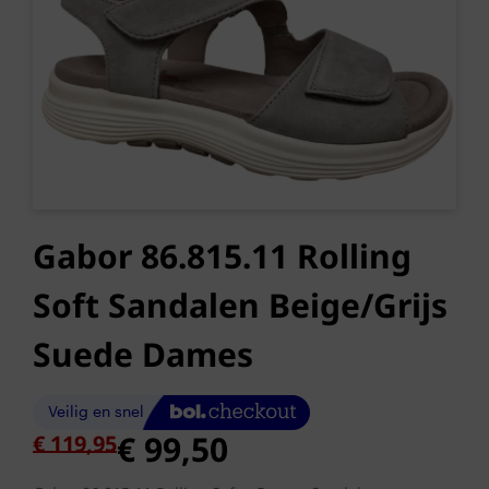
Gabor 86.815.11 Rolling
Soft Sandalen Beige/Grijs
Suede Dames
Oorspronkelijke
Huidige
€
99,50
€
119,95
prijs
prijs