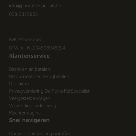
Premium comfort:
Voorgevormd
info@pantoffelspecialist.nl
voetbed en zachte voering zorgen
038-3315823
voor een ultiem draagcomfort.
Duurzaam & kwalitatief:
Suede
bovenwerk en leren voering
garanderen een lange levensduur.
KvK: 91687268
Eenvoudig in gebruik:
BTW nr.: NL004908948B34
Klittenbandsluiting maakt aan- en
Klantenservice
uittrekken snel en makkelijk.
Bestellen en betalen
Met de
Gabor 86.815.11 Rolling Soft dames
Retourneren en terugbetalen
sandalen
ben je verzekerd van een
Disclaimer
comfortabele, stijlvolle en duurzame keuze
Privacyverklaring De Pantoffel Specialist
voor het voorjaar en de zomer. Perfect voor
Veelgestelde vragen
dames die niet willen kiezen tussen comfort
Verzending en levering
en fashion!
Klachtenpagina
Snel navigeren
Bekijk onze volledige collectie van Gabor op:
https://www.schoenhuisbrink.nl/merk/gabor/
Damesschoenen en pantoffels