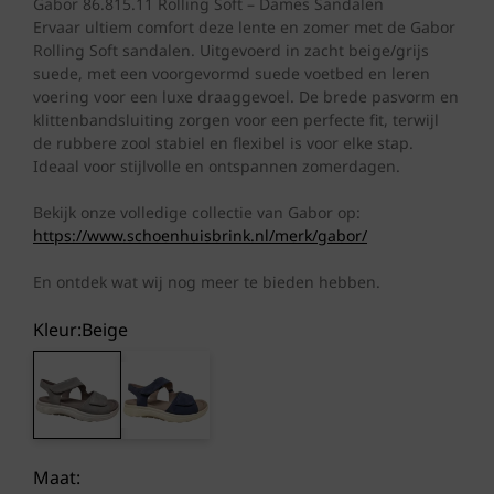
was:
is:
Gabor 86.815.11 Rolling Soft – Dames Sandalen
Ervaar ultiem comfort deze lente en zomer met de Gabor
€ 119,95.
€ 99,50.
Rolling Soft sandalen. Uitgevoerd in zacht beige/grijs
suede, met een voorgevormd suede voetbed en leren
voering voor een luxe draaggevoel. De brede pasvorm en
klittenbandsluiting zorgen voor een perfecte fit, terwijl
de rubbere zool stabiel en flexibel is voor elke stap.
Ideaal voor stijlvolle en ontspannen zomerdagen.
Bekijk onze volledige collectie van Gabor op:
https://www.schoenhuisbrink.nl/merk/gabor/
En ontdek wat wij nog meer te bieden hebben.
Kleur:
beige
Maat: