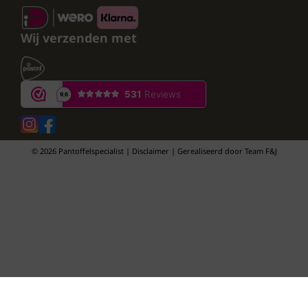
Wij verzenden met
© 2026 Pantoffelspecialist | Disclaimer | Gerealiseerd door
Team F&J