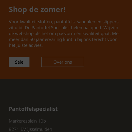
en extra schokdemping
Shop de zomer!
Sluiting:
Praktisch klittenband –
eenvoudig aan en uit te trekken
Voor kwaliteit sloffen, pantoffels, sandalen en slippers
Pasvorm:
Breed – geschikt voor
zit u bij De Pantoffel Specialist helemaal goed. Wij zijn
dé webshop als het om pasvorm én kwaliteit gaat. Met
bredere voeten
meer dan 50 jaar ervaring kunt u bij ons terecht voor
Seizoen:
Lente/Zomer 2026 –
het juiste advies.
trendy en tijdloos
Sale
Over ons
Waarom kiezen voor Gabor 86.815.11
Rolling Soft sandalen?
Rolling Soft Technologie:
Ondersteunt natuurlijke voetrol
en vermindert vermoeidheid
tijdens lange wandelingen.
Pantoffelspecialist
Elegant & veelzijdig:
De neutrale
beige/grijze kleur past bij elke
Markeresplein 10b
zomerse outfit.
8271 BV IJsselmuiden