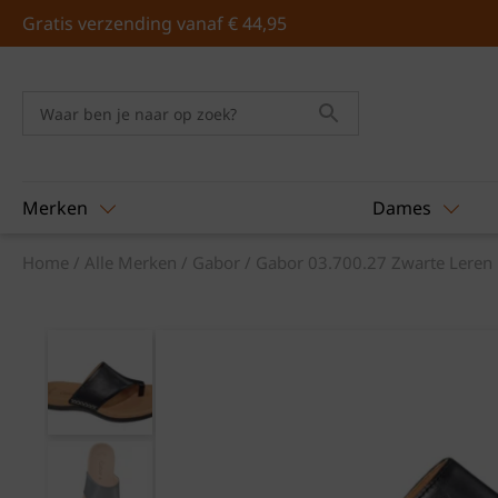
Skip
Gratis verzending vanaf € 44,95
to
content
Merken
Dames
Home
/
Alle Merken
/
Gabor
/ Gabor 03.700.27 Zwarte Leren