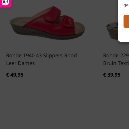
9,6
ga
Rohde 1940 43 Slippers Rood
Rohde 229
Leer Dames
Bruin Tex
€
49,95
€
39,95