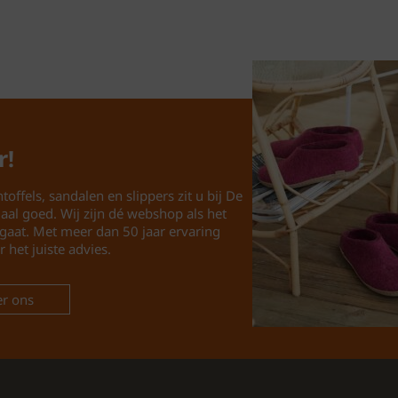
De rubberen zool van de
maar ook duurzaamheid.
zanderig pad, je hebt al
en geschikt voor diver
De Gabor dames teensli
zowel comfort als stij
r!
suède voetbed en best f
Vergeet niet om ze te be
toffels, sandalen en slippers zit u bij De
bestsellers in het zwart
maal goed. Wij zijn dé webshop als het
gaat. Met meer dan 50 jaar ervaring
en ervaar zelf het gema
r het juiste advies.
Bekijk onze volledige c
https://www.schoenhui
r ons
https://www.pantoffels
En ontdek wat wij nog 