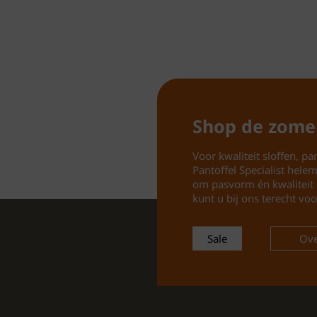
Shop de zome
Voor kwaliteit sloffen, pan
Pantoffel Specialist hele
om pasvorm én kwaliteit 
kunt u bij ons terecht voo
Sale
Ove