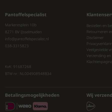
Pantoffelspecialist
Klantenser
Markeresplein 10b
Bestellen en be
Retourneren e
8271 BV IJsselmuiden
Disclaimer
info@pantoffelspecialist.nl
Privacyverklari
038-3315823
Veelgestelde v
Verzending en 
Klachtenpagin
KvK: 91687268
BTW nr.: NL004908948B34
Betalingsmogelijkheden
Wij verzen