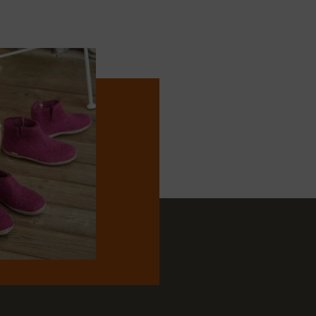
 Gabor dames teenslippers biedt niet alleen grip,
 Of je nu op een gladde vloer loopt of over een
tijd een stevige basis. Dit maakt de slippers veelzijdig
se omgevingen.
ppers zijn een must-have voor iedere vrouw die
l waardeert. Met hun leren afwerking, voorgevormd
itting ontwerp, zijn ze perfect voor dagelijks gebruik.
kijken op pantoffelspecialist.nl , waar je deze
 kunt vinden. Voeg deze slippers toe aan je collectie
k en de elegantie die ze te bieden hebben!
ollectie van Gabor op:
sbrink.nl/merk/gabor/
en
pecialist.nl/merken/gabor/
meer te bieden hebben.