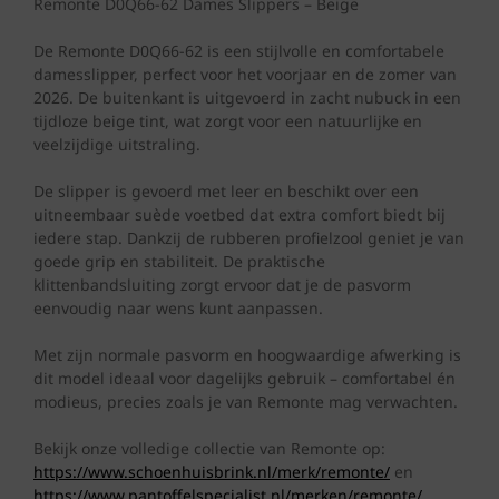
was:
is:
Remonte D0Q66-62 Dames Slippers – Beige
€ 74,95.
€ 64,50.
De Remonte D0Q66-62 is een stijlvolle en comfortabele
damesslipper, perfect voor het voorjaar en de zomer van
2026. De buitenkant is uitgevoerd in zacht nubuck in een
tijdloze beige tint, wat zorgt voor een natuurlijke en
veelzijdige uitstraling.
De slipper is gevoerd met leer en beschikt over een
uitneembaar suède voetbed dat extra comfort biedt bij
iedere stap. Dankzij de rubberen profielzool geniet je van
goede grip en stabiliteit. De praktische
klittenbandsluiting zorgt ervoor dat je de pasvorm
eenvoudig naar wens kunt aanpassen.
Met zijn normale pasvorm en hoogwaardige afwerking is
dit model ideaal voor dagelijks gebruik – comfortabel én
modieus, precies zoals je van Remonte mag verwachten.
Bekijk onze volledige collectie van Remonte op:
https://www.schoenhuisbrink.nl/merk/remonte/
en
https://www.pantoffelspecialist.nl/merken/remonte/