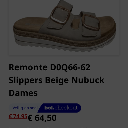
Remonte D0Q66-62
Slippers Beige Nubuck
Dames
Oorspronkelijke
Huidige
€
64,50
€
74,95
prijs
prijs