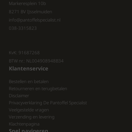
Markeresplein 10b
veelzijdig
8271 BV IJsselmuiden
De neutrale beige kleur maakt deze Remonte
info@pantoffelspecialist.nl
slipper eenvoudig te combineren met jurken,
038-3315823
shorts, linnen broeken of zomerse jeans.
Nubuck leer geeft de slipper een luxe en
zachte uitstraling.
KvK: 91687268
Verstelbare dames slipper met
BTW nr.: NL004908948B34
Klantenservice
klittenband
Bestellen en betalen
Dankzij de praktische klittenbandsluiting pas
Retourneren en terugbetalen
je de slipper eenvoudig aan naar jouw voet.
Disclaimer
Dit zorgt voor een perfecte, stabiele pasvorm.
Privacyverklaring De Pantoffel Specialist
Rubberen profielzool voor grip
Veelgestelde vragen
Verzending en levering
De stevige rubberen zool met profiel biedt
Klachtenpagina
optimale grip en stabiliteit. Perfect voor
Snel navigeren