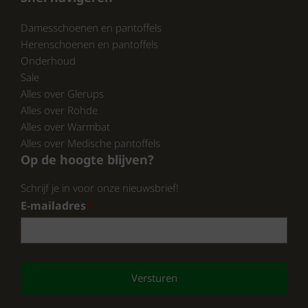
dagelijks gebruik, terrasdagen,
Damesschoenen en pantoffels
stadswandelingen of vakantie.
Herenschoenen en pantoffels
De Remonte D0Q66-62 dames slipper is
Onderhoud
speciaal ontworpen voor het voorjaar en de
Sale
zomer. Lichtgewicht, ademend en
Alles over Glerups
comfortabel – ideaal bij warm weer.
Alles over Rohde
Alles over Warmbat
Alles over Medische pantoffels
Bekijk onze volledige collectie van Remonte
Op de hoogte blijven?
op:
https://www.schoenhuisbrink.nl/merk/remonte/
Schrijf je in voor onze nieuwsbrief!
en
E-mailadres
*
https://www.pantoffelspecialist.nl/merken/remonte/
En ontdek wat wij nog meer te bieden
hebben.
CAPTCHA