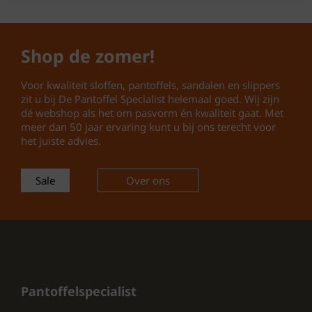
Voering:
Leer (ademend en zacht)
Voetbed:
Uitneembaar suède
voetbed
Shop de zomer!
Zool:
Rubberen profielzool
Sluiting:
Verstelbaar klittenband
Voor kwaliteit sloffen, pantoffels, sandalen en slippers
Pasvorm:
Normaal
zit u bij De Pantoffel Specialist helemaal goed. Wij zijn
Seizoen:
Voorjaar / Zomer 2026
dé webshop als het om pasvorm én kwaliteit gaat. Met
meer dan 50 jaar ervaring kunt u bij ons terecht voor
het juiste advies.
Comfortabele dames slipper met
uitneembaar voetbed
Sale
Over ons
Het uitneembare suède voetbed zorgt voor
extra comfort en ondersteuning. Ideaal
wanneer je eigen steunzolen draagt. De
zachte voering van leer voorkomt wrijving en
zorgt voor een aangenaam draaggevoel, zelfs
op warme zomerdagen.
Pantoffelspecialist
Beige nubuck slipper – tijdloos en