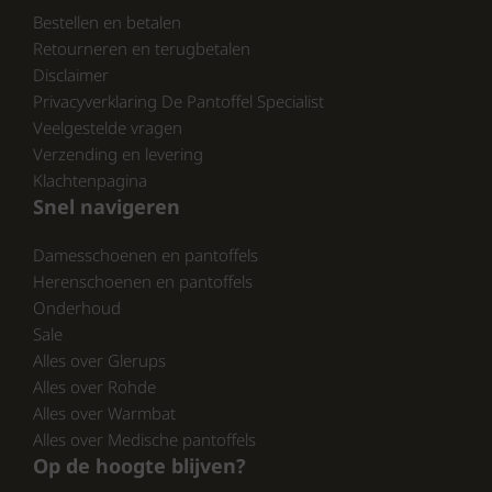
Casual wandelingen
Bestellen en betalen
Zomerse stedentrips
Retourneren en terugbetalen
Comfortabele dag-naar-dag
Disclaimer
slippers
Privacyverklaring De Pantoffel Specialist
Veelgestelde vragen
Bestel vandaag nog de Remonte D0Q66-25
Verzending en levering
dames slippers bruin slangenprint
en ervaar
Klachtenpagina
de perfecte combinatie van stijl, comfort en
Snel navigeren
kwaliteit voor het voorjaar en de zomer van
Damesschoenen en pantoffels
2026.
Herenschoenen en pantoffels
Bekijk onze volledige collectie van Remonte
Onderhoud
op:
Sale
https://www.schoenhuisbrink.nl/merk/remonte/
Alles over Glerups
en
Alles over Rohde
https://www.pantoffelspecialist.nl/merken/remonte/
Alles over Warmbat
En ontdek wat wij nog meer te bieden
Alles over Medische pantoffels
hebben.
Op de hoogte blijven?