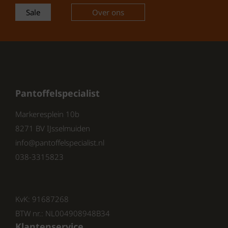
sandalen een opvallende
Sale
Over ons
eyecatcher.
Uitstekend comfort:
Dankzij het
zachte suede voering en het
uitneembare voetbed loop je de
hele dag comfortabel.
Eenvoudig aan te passen:
De
dubbele klittenband zorgt voor
Pantoffelspecialist
een perfecte pasvorm en
makkelijke instap.
Markeresplein 10b
Duurzaam materiaal:
8271 BV IJsselmuiden
Hoogwaardig leer zorgt voor
info@pantoffelspecialist.nl
lange levensduur en een luxueuze
038-3315823
uitstraling.
Ideaal voor warme dagen:
Licht
en ademend, perfect voor het
voorjaar en de zomer.
KvK: 91687268
BTW nr.: NL004908948B34
Perfect voor:
Klantenservice