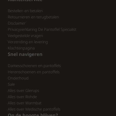
Casual outfits, citytrips of een
Bestellen en betalen
dagje shoppen
Retourneren en terugbetalen
Zomerse feestjes of vakantie in
Disclaimer
stijl
Privacyverklaring De Pantoffel Specialist
Iedereen die zoekt naar comfort
Veelgestelde vragen
zonder concessies te doen aan
Verzending en levering
design
Klachtenpagina
Snel navigeren
Voeg de Remonte D0Q59-60 dames sandalen
toe aan je collectie en geniet van stijl, comfort
Damesschoenen en pantoffels
en kwaliteit dit seizoen!
Herenschoenen en pantoffels
Onderhoud
Bekijk onze volledige collectie van Remonte
Sale
op:
Alles over Glerups
https://www.schoenhuisbrink.nl/merk/remonte/
Alles over Rohde
en
Alles over Warmbat
https://www.pantoffelspecialist.nl/merken/remonte/
Alles over Medische pantoffels
En ontdek wat wij nog meer te bieden
Op de hoogte blijven?