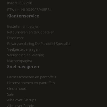
Seizoen:
Voorjaar / Zomer 2026
KvK: 91687268
BTW nr.: NL004908948B34
Perfect voor elke zomerdag
Klantenservice
Of je nu naar het strand gaat, een wandeling
Bestellen en betalen
maakt over de boulevard of gewoon
Retourneren en terugbetalen
comfortabele slippers zoekt voor thuis: de
Disclaimer
Reef The Layback heren teenslippers
bieden
Privacyverklaring De Pantoffel Specialist
de perfecte combinatie van stijl, comfort en
Veelgestelde vragen
duurzaamheid.
Verzending en levering
Klachtenpagina
Bekijk onze volledige collectie van Reef op:
Snel navigeren
https://www.schoenhuisbrink.nl/merk/reef/
en
Damesschoenen en pantoffels
https://www.pantoffelspecialist.nl/merken/reef/
Herenschoenen en pantoffels
Onderhoud
En ontdek wat wij nog meer te bieden
Sale
hebben.
Alles over Glerups
Alles over Rohde