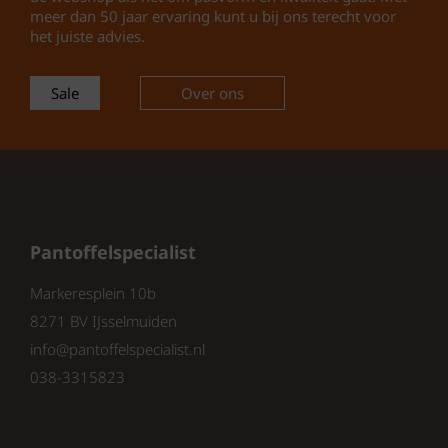
✔
Instapmodel
– Gemakkelijk aan
meer dan 50 jaar ervaring kunt u bij ons terecht voor
en uit te trekken
het juiste advies.
✔
Trendy zwart/olijf kleurstelling
–
Past bij iedere zomeroutfit
Sale
Over ons
✔
Normale pasvorm
– Geschikt
voor de meeste voeten
Productdetails
Merk:
Reef
Model:
The Layback
Pantoffelspecialist
Type:
Heren teenslippers
Kleur:
Zwart / Olijf
Markeresplein 10b
Materiaal buitenkant:
Synthetisch
8271 BV IJsselmuiden
Voering:
Textiel
info@pantoffelspecialist.nl
Voetbed:
Vast
038-3315823
Zool:
Rubber
Sluiting:
Instap
Pasvorm:
Normaal