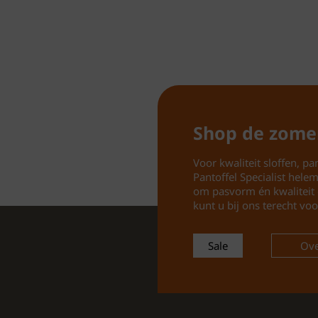
Shop de zome
Voor kwaliteit sloffen, pan
Pantoffel Specialist hele
om pasvorm én kwaliteit 
kunt u bij ons terecht voo
Sale
Ove