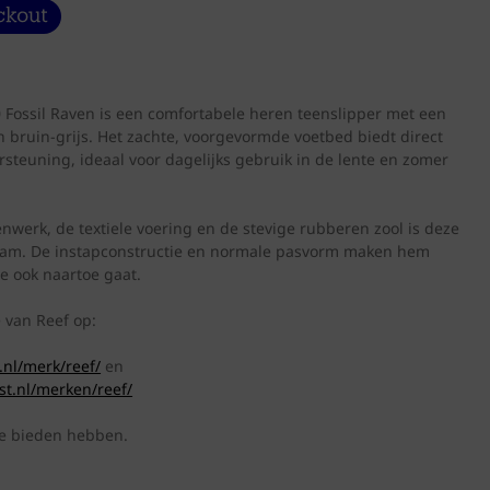
Fossil Raven is een comfortabele heren teenslipper met een
n bruin-grijs. Het zachte, voorgevormde voetbed biedt direct
teuning, ideaal voor dagelijks gebruik in de lente en zomer
nwerk, de textiele voering en de stevige rubberen zool is deze
rzaam. De instapconstructie en normale pasvorm maken hem
e ook naartoe gaat.
e van Reef op:
.nl/merk/reef/
en
st.nl/merken/reef/
te bieden hebben.