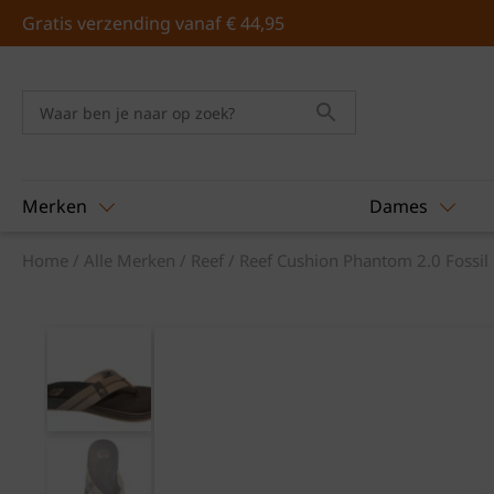
Skip
Gratis verzending vanaf € 44,95
to
content
Merken
Dames
Home
/
Alle Merken
/
Reef
/ Reef Cushion Phantom 2.0 Fossil 