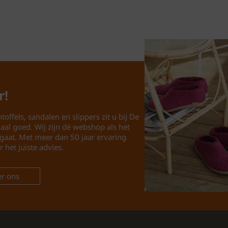
Seizoen: Le
Ideaal voor:
Bekijk onze volledige co
https://www.schoenhui
https://www.pantoffelsp
En ontdek wat wij nog 
r!
toffels, sandalen en slippers zit u bij De
maal goed. Wij zijn dé webshop als het
gaat. Met meer dan 50 jaar ervaring
r het juiste advies.
r ons