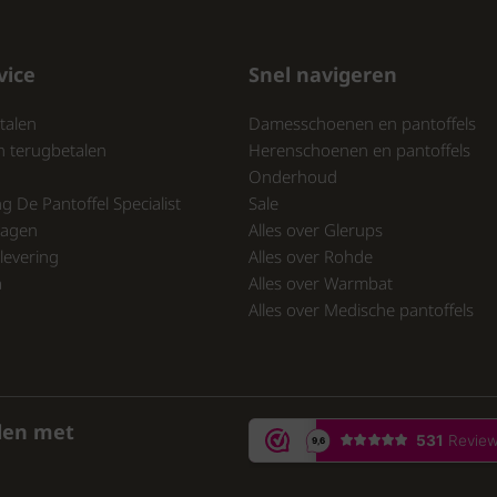
vice
Snel navigeren
talen
Damesschoenen en pantoffels
n terugbetalen
Herenschoenen en pantoffels
Onderhoud
ng De Pantoffel Specialist
Sale
ragen
Alles over Glerups
levering
Alles over Rohde
a
Alles over Warmbat
Alles over Medische pantoffels
den met