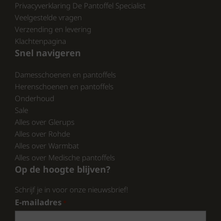
De Reef dames slippers zijn nu verkrijgbaar
Privacyverklaring De Pantoffel Specialist
bij de pantoffelspecialist.nl. Wacht niet langer
Veelgestelde vragen
en geef je voeten de verzorging die ze
Verzending en levering
verdienen met deze prachtige slippers.
Klachtenpagina
Snel navigeren
CONCLUSIE:
Damesschoenen en pantoffels
Herenschoenen en pantoffels
Met de Reef dames slippers ben je verzekerd
Onderhoud
van kwaliteit en comfort. Bezoek
Sale
pantoffelspecialist.nl en ontdek de collectie
Alles over Glerups
vandaag nog!
Alles over Rohde
Alles over Warmbat
Alles over Medische pantoffels
Op de hoogte blijven?
Schrijf je in voor onze nieuwsbrief!
E-mailadres
*