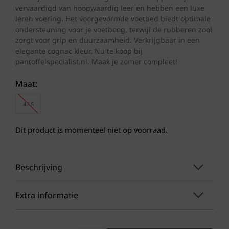
vervaardigd van hoogwaardig leer en hebben een luxe
leren voering. Het voorgevormde voetbed biedt optimale
ondersteuning voor je voetboog, terwijl de rubberen zool
zorgt voor grip en duurzaamheid. Verkrijgbaar in een
elegante cognac kleur. Nu te koop bij
pantoffelspecialist.nl. Maak je zomer compleet!
Maat:
42.5
Dit product is momenteel niet op voorraad.
Beschrijving
Extra informatie
Als je op zoek bent naar de perfecte
teenslippers voor de zomer, dan zijn de Reef
dames slippers een uitstekende keuze. Deze