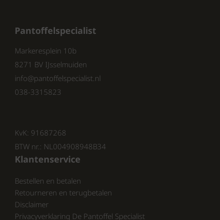
biedt grip en duurzaamheid,
waardoor je veilig kunt lopen op
verschillende ondergronden.
Pantoffelspecialist
Kleur: De Q Fit dames pantoffels
zijn verkrijgbaar in een
Markeresplein 10b
aantrekkelijke roze kleur, ideaal
8271 BV IJsselmuiden
voor een vrolijke uitstraling.
info@pantoffelspecialist.nl
038-3315823
De Q Fit dames pantoffels zijn niet alleen
praktisch, maar ook stijlvol. Ze zijn
KvK: 91687268
ontworpen om je de ondersteuning te bieden
die je nodig hebt, terwijl ze er ook nog eens
BTW nr.: NL004908948B34
goed uitzien. Of je nu thuis bent of even snel
Klantenservice
naar buiten gaat, deze pantoffels zijn de
Bestellen en betalen
perfecte keuze.
Retourneren en terugbetalen
Disclaimer
Privacyverklaring De Pantoffel Specialist