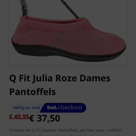
Q Fit Julia Roze Dames
Pantoffels
Oorspronkelijke
Huidige
€
37,50
€
49,95
prijs
prijs
was:
is:
Ontdek de Q Fit Dames Pantoffels, perfect voor comfort