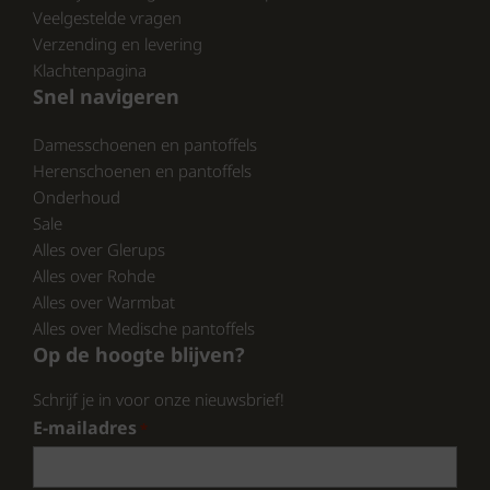
Beschikbaarheid
Veelgestelde vragen
Verzending en levering
Ben je enthousiast geworden over de Q Fit
Klachtenpagina
dames pantoffels? Je kunt ze nu eenvoudig
Snel navigeren
kopen via pantoffelspecialist.nl. Met de
unieke combinatie van comfort, stijl en
Damesschoenen en pantoffels
functionaliteit zijn deze pantoffels een must-
Herenschoenen en pantoffels
have voor elke vrouw.
Onderhoud
Sale
Alles over Glerups
Conclusie
Alles over Rohde
Alles over Warmbat
De Q Fit dames pantoffels zijn de ideale keuze
Alles over Medische pantoffels
voor wie op zoek is naar een combinatie van
Op de hoogte blijven?
comfort, ondersteuning en stijl. Met een
ademend, gekleed textiel en een flexibele
Schrijf je in voor onze nieuwsbrief!
rubberen zool, zijn deze pantoffels zeer
E-mailadres
*
geschikt voor dagelijks gebruik. Bezoek
pantoffelspecialist.nl en ervaar zelf het