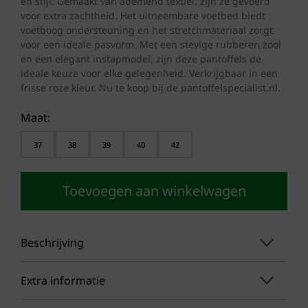
en stijl. Gemaakt van ademend textiel, zijn ze gevoerd
€ 49,95.
€ 37,50.
voor extra zachtheid. Het uitneembare voetbed biedt
voetboog ondersteuning en het stretchmateriaal zorgt
voor een ideale pasvorm. Met een stevige rubberen zool
en een elegant instapmodel, zijn deze pantoffels de
ideale keuze voor elke gelegenheid. Verkrijgbaar in een
frisse roze kleur. Nu te koop bij de pantoffelspecialist.nl.
Maat:
37
38
39
40
42
Toevoegen aan winkelwagen
Beschrijving
Extra informatie
Als je op zoek bent naar de perfecte
pantoffels die zowel stijlvol als comfortabel