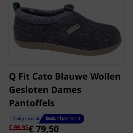
Q Fit Cato Blauwe Wollen
Gesloten Dames
Pantoffels
Oorspronkelijke
Huidige
€
79,50
€
99,95