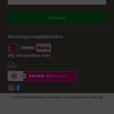
Met de Q Fit dames pantoffels haal je niet
alleen een praktisch product in huis, maar
ook een stijlvol item dat je voeten de hele dag
CAPTCHA
comfortabel houdt. Bezoek
pantoffelspecialist.nl om jouw paar vandaag
nog aan te schaffen en geniet van de
Betalingsmogelijkheden
voordelen die deze pantoffels te bieden
hebben.
Wij verzenden met
© 2026 Pantoffelspecialist | Disclaimer | Gerealiseerd door
Team F&J