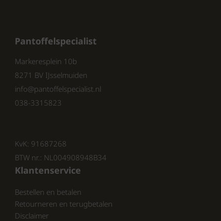
comfort.
Kleur: De Q Fit dames pantoffels
zijn verkrijgbaar in een stijlvolle
Pantoffelspecialist
blauwe kleur, die makkelijk te
combineren is met diverse outfits.
Markeresplein 10b
8271 BV IJsselmuiden
info@pantoffelspecialist.nl
Waarom Kiezen voor Q Fit Dames
038-3315823
Pantoffels?
KvK: 91687268
De Q Fit dames pantoffels zijn niet zomaar
BTW nr.: NL004908948B34
pantoffels. Ze zijn ontworpen met de
Klantenservice
behoeften van de moderne vrouw in
gedachten. Of je nu thuis aan het relaxen
Bestellen en betalen
bent of een snelle boodschap doet, deze
Retourneren en terugbetalen
pantoffels bieden je de ondersteuning en stijl
Disclaimer