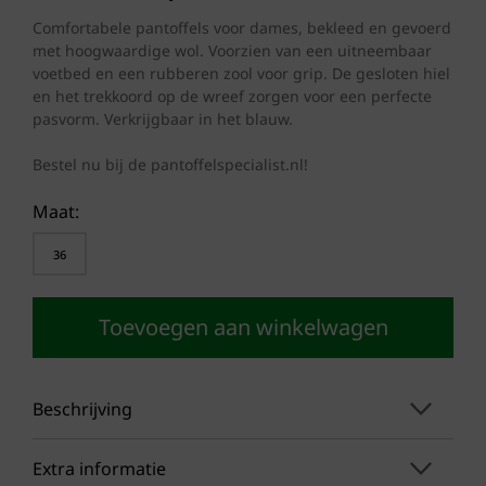
prijs
prijs
was:
is:
Comfortabele pantoffels voor dames, bekleed en gevoerd
met hoogwaardige wol. Voorzien van een uitneembaar
€ 99,95.
€ 79,50.
voetbed en een rubberen zool voor grip. De gesloten hiel
en het trekkoord op de wreef zorgen voor een perfecte
pasvorm. Verkrijgbaar in het blauw.
Bestel nu bij de pantoffelspecialist.nl!
Maat:
36
Toevoegen aan winkelwagen
Beschrijving
Extra informatie