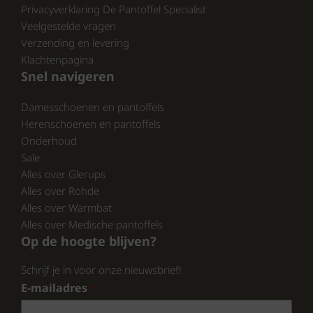
die je zoekt.
Privacyverklaring De Pantoffel Specialist
Veelgestelde vragen
Verzending en levering
Waar te Koop
Klachtenpagina
Snel navigeren
Damesschoenen en pantoffels
De Q Fit dames pantoffels zijn nu beschikbaar
Herenschoenen en pantoffels
bij pantoffelspecialist.nl . Hier vind je een
Onderhoud
breed assortiment aan pantoffels van hoge
Sale
kwaliteit. Wacht niet langer en ervaar zelf het
Alles over Glerups
comfort van de Q Fit dames pantoffels.
Alles over Rohde
Alles over Warmbat
Alles over Medische pantoffels
Op de hoogte blijven?
Conclusie
Schrijf je in voor onze nieuwsbrief!
E-mailadres
*