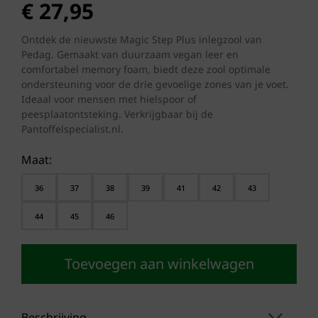
€
27,95
Ontdek de nieuwste Magic Step Plus inlegzool van
Pedag. Gemaakt van duurzaam vegan leer en
comfortabel memory foam, biedt deze zool optimale
ondersteuning voor de drie gevoelige zones van je voet.
Ideaal voor mensen met hielspoor of
peesplaatontsteking. Verkrijgbaar bij de
Pantoffelspecialist.nl.
Maat:
36
37
38
39
41
42
43
44
45
46
Toevoegen aan winkelwagen
Beschrijving