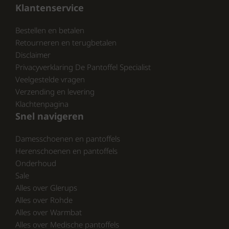
Klantenservice
Geef je voeten de zorg die ze verdienen met
de Pedag Opvulzool. De Magic Step Plus biedt
Bestellen en betalen
de juiste ondersteuning en comfort, zodat je
Retourneren en terugbetalen
weer met plezier kunt lopen. Bezoek en
Disclaimer
ontdek de voordelen van deze innovatieve
Privacyverklaring De Pantoffel Specialist
inlegzool.
Veelgestelde vragen
Verzending en levering
Klachtenpagina
“Comfort begint bij de voeten. Met de juiste
Snel navigeren
ondersteuning kun je elke stap met
vertrouwen zetten.”
Damesschoenen en pantoffels
Herenschoenen en pantoffels
Onderhoud
CONCLUSIE:
Sale
Wacht niet langer en investeer in jouw
Alles over Glerups
voetgezondheid met de Pedag Opvulzool.
Alles over Rohde
Bezoek pantoffelspecialist.nl en ervaar het
Alles over Warmbat
verschil zelf!
Alles over Medische pantoffels