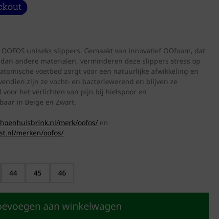
e OOFOS uniseks slippers. Gemaakt van innovatief OOfoam, dat
dan andere materialen, verminderen deze slippers stress op
atomische voetbed zorgt voor een natuurlijke afwikkeling en
endien zijn ze vocht- en bacteriewerend en blijven ze
oor het verlichten van pijn bij hielspoor en
baar in Beige en Zwart.
choenhuisbrink.nl/merk/oofos/
en
ist.nl/merken/oofos/
44
45
46
oevoegen aan winkelwagen