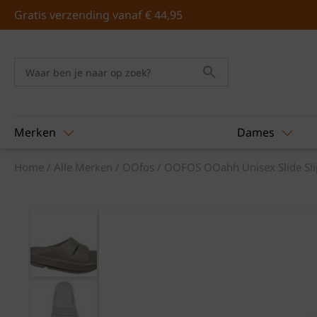
Skip
Gratis verzending vanaf € 44,95
to
content
Merken
Dames
Home
/
Alle Merken
/
OOfos
/ OOFOS OOahh Unisex Slide Slip