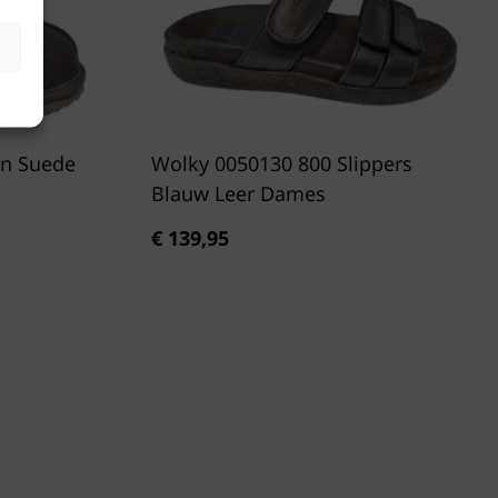
ewrichten minder stress ervaren, wat bijdraagt aan je
bber
mfort.
 Voetbed: Het anatomische voetbed zorgt voor een
afwikkeling van de voet. Dit bevordert niet alleen het
ar ondersteunt ook de voetboog, wat essentieel is
oede houding.
n Suede
Wolky 0050130 800 Slippers
acteriewerend: De OOFOS slippers zijn ontworpen om
Blauw Leer Dames
cteriën te weren, waardoor ze hygiënisch blijven, zelfs
g gebruik.
€
139,95
 Blijvend Comfort: Het OOfoam materiaal is niet
ortabel, maar ook duurzaam. Het behoudt zijn
dat je lange tijd kunt genieten van je slippers zonder
n op comfort.
ing: Voor mensen die lijden aan hielspoor of
ntsteking, bieden de OOFOS dames slippers
. De unieke demping en ondersteuning helpen bij het
n van pijn en ongemak.