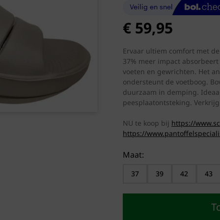
€
59,95
Ervaar ultiem comfort met d
37% meer impact absorbeert 
voeten en gewrichten. Het an
ondersteunt de voetboog. Bov
duurzaam in demping. Ideaal v
peesplaatontsteking. Verkrijg
NU te koop bij
https://www.s
https://www.pantoffelspecial
Maat:
37
39
42
43
T