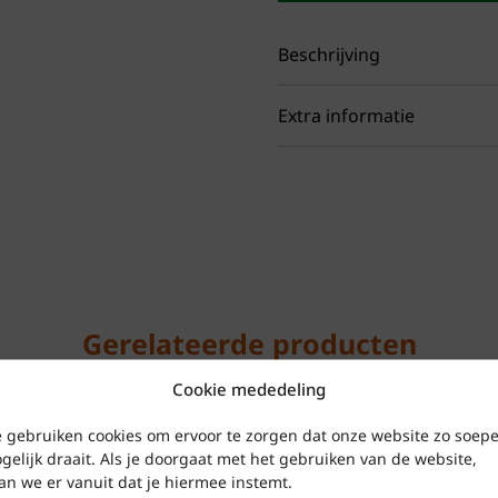
Beschrijving
Extra informatie
Als je op zoek bent naar 
uitstekende ondersteun
slippers precies wat je
Materiaal
Ru
geavanceerde technolog
thuis als onderweg.
Artikelnummer
O
Uitneembaar
Slides voor
Ne
Gerelateerde producten
Voetbed
stijlvolle s
naar het st
Cookie mededeling
Merken
passen altij
O
 gebruiken cookies om ervoor te zorgen dat onze website zo soepe
OOfoam Tec
gelijk draait. Als je doorgaat met het gebruiken van de website,
OOfoam, een
Kleur
Be
an we er vanuit dat je hiermee instemt.
impact abso