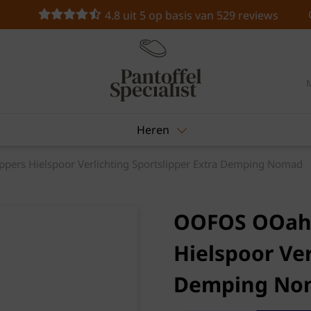
4.8 uit 5 op basis van 529 reviews
Heren
pers Hielspoor Verlichting Sportslipper Extra Demping Nomad
OOFOS OOahh 
Hielspoor Ver
Demping No