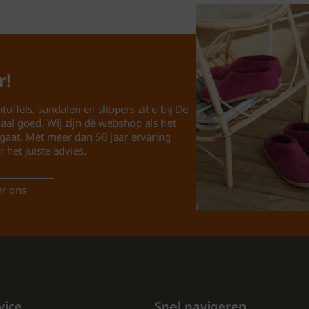
Stijl en Kleur
De OOFOS dames slipper
r!
waardoor ze gemakkelijk
nu een casual look of ie
toffels, sandalen en slippers zit u bij De
uitstekende aanvulling
maal goed. Wij zijn dé webshop als het
gaat. Met meer dan 50 jaar ervaring
r het juiste advies.
Waar Te Kopen?
r ons
Wil je de OOFOS dames s
https://www.schoenhui
https://www.pantoffels
CONSLUSIE:
Kies voor comfort en k
ontdek hoe deze slippe
vice
Snel navigeren