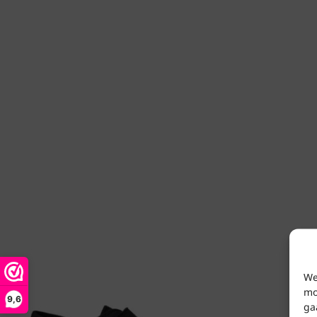
We
mo
9,6
ga