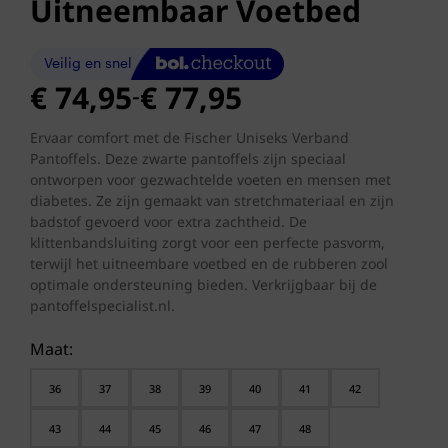
Uitneembaar Voetbed
Prijsklasse:
€
74,95
€
77,95
-
€ 74,95
tot
Ervaar comfort met de Fischer Uniseks Verband
Pantoffels. Deze zwarte pantoffels zijn speciaal
€ 77,95
ontworpen voor gezwachtelde voeten en mensen met
diabetes. Ze zijn gemaakt van stretchmateriaal en zijn
badstof gevoerd voor extra zachtheid. De
klittenbandsluiting zorgt voor een perfecte pasvorm,
terwijl het uitneembare voetbed en de rubberen zool
optimale ondersteuning bieden. Verkrijgbaar bij de
pantoffelspecialist.nl.
Maat:
36
37
38
39
40
41
42
43
44
45
46
47
48