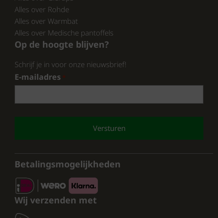
dan zijn de Fischer Uniseks Verband
Alles over Rohde
Pantoffels een uitstekende keuze. Bezoek
de
Alles over Warmbat
pantoffelspecialist.nl
en ontdek de voordelen
Alles over Medische pantoffels
Op de hoogte blijven?
van deze unieke pantoffels zelf.
Schrijf je in voor onze nieuwsbrief!
E-mailadres
*
De Fischer Uniseks Verband Pantoffels zijn
meer dan alleen sloffen; ze zijn een
investering in je welzijn. Met hun doordachte
CAPTCHA
ontwerp zijn ze perfect voor mensen met
gezwachtelde voeten of diabetes. Wacht niet
langer en bestel jouw paar vandaag nog bij
Betalingsmogelijkheden
de pantoffelspecialist.nl
.
Wij verzenden met