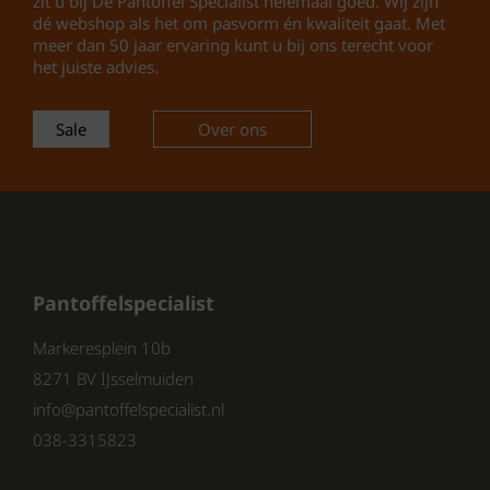
zit u bij De Pantoffel Specialist helemaal goed. Wij zijn
mogelijk om persoonlijke
dé webshop als het om pasvorm én kwaliteit gaat. Met
orthopedische inlegzolen te
meer dan 50 jaar ervaring kunt u bij ons terecht voor
gebruiken, wat de ondersteuning
het juiste advies.
verder verbetert.
Rubberen Zool:
De stevige
Sale
Over ons
rubberen zool biedt grip en
stabiliteit, zodat je veilig kunt
lopen op verschillende
ondergronden.
Pantoffelspecialist
Ideaal voor Specifieke Behoeften
Markeresplein 10b
8271 BV IJsselmuiden
info@pantoffelspecialist.nl
De Fischer Uniseks Verband Pantoffels zijn
bijzonder geschikt voor mensen met
038-3315823
diabetes. Dit komt door de combinatie van