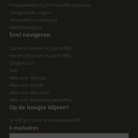
schoenen, zodat je de perfecte fit kunt
Privacyverklaring De Pantoffel Specialist
vinden. Met de combinatie van kwaliteit en
Veelgestelde vragen
prijs zijn deze pantoffels een slimme
Verzending en levering
investering voor je nachtkastje.
Klachtenpagina
Snel navigeren
CONCLUSIE:
Damesschoenen en pantoffels
Herenschoenen en pantoffels
Wacht niet langer en ervaar zelf het comfort
Onderhoud
van de Fellhof Dames Pantoffels. Bezoek
Sale
pantoffelspecialist.nl en maak je voeten
Alles over Glerups
gelukkig!
Alles over Rohde
Alles over Warmbat
Alles over Medische pantoffels
Op de hoogte blijven?
Schrijf je in voor onze nieuwsbrief!
E-mailadres
*