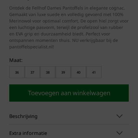
Ontdek de Fellhof Dames Pantoffels in elegante cognac.
Gemaakt van luxe suede en volledig gevoerd met 100%
Merinowol voor optimaal comfort. De open hiel zorgt voor
een luchtige pasvorm, terwijl de profielzool van rubber
en EVA grip en duurzaamheid biedt. Perfect voor
ontspannen momenten thuis. NU verkrijgbaar bij de
pantoffelspecialist.nl!
Maat:
36
37
38
39
40
41
Toevoegen aan winkelwagen
Beschrijving
Extra informatie
Als je op zoek bent naar de perfecte