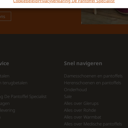
Cookiebeleid
Privacyverklaring De Pantoffel Specialist
r het juiste advies.
ons
vice
Snel navigeren
talen
Damesschoenen en pantoffels
n terugbetalen
Herenschoenen en pantoffels
Onderhoud
ng De Pantoffel Specialist
Sale
ragen
Alles over Glerups
levering
Alles over Rohde
a
Alles over Warmbat
Alles over Medische pantoffels