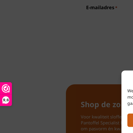
E-mailadres
*
We
mo
9,6
Shop de zome
ga
Voor kwaliteit sloffen, pan
Pantoffel Specialist hele
om pasvorm én kwaliteit 