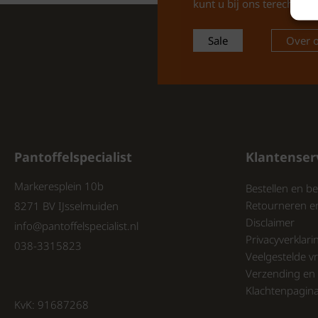
kunt u bij ons terecht voo
Sale
Over 
Pantoffelspecialist
Klantenser
Markeresplein 10b
Bestellen en be
Retourneren e
8271 BV IJsselmuiden
Disclaimer
info@pantoffelspecialist.nl
Privacyverklari
038-3315823
Veelgestelde v
Verzending en 
Klachtenpagin
KvK: 91687268