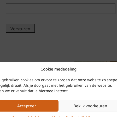
CAPTCHA
Cookie mededeling
 gebruiken cookies om ervoor te zorgen dat onze website zo soepe
gelijk draait. Als je doorgaat met het gebruiken van de website,
r!
an we er vanuit dat je hiermee instemt.
toffels, sandalen en slippers zit u bij De
Accepteer
Bekijk voorkeuren
maal goed. Wij zijn dé webshop als het
gaat. Met meer dan 50 jaar ervaring